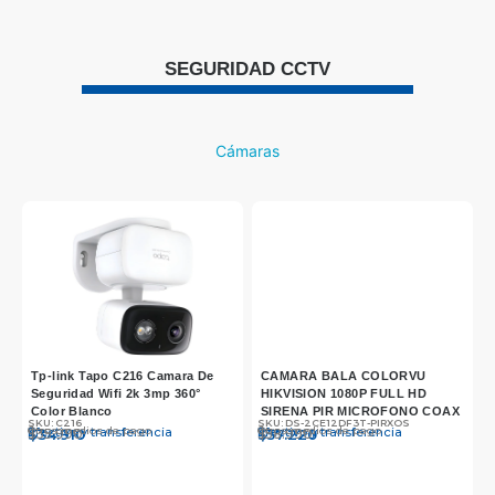
SEGURIDAD CCTV
Cámaras
Tp-link Tapo C216 Camara De
CAMARA BALA COLORVU
Seguridad Wifi 2k 3mp 360°
HIKVISION 1080P FULL HD
Color Blanco
SIRENA PIR MICROFONO COAX
SKU: C216
SKU: DS-2CE12DF3T-PIRXOS
S
Otros medios de pago
Otros medios de pago
O
Efectivo y transferencia
Efectivo y transferencia
E
$
$
35.990
34.910
$
$
58.990
57.220
$