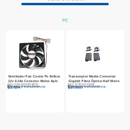
PC
Ventilador Fan Cooler Pc 8x8cm
Transceptor Media Converter
12v 0.18a Conector Molex 4pin
Gigabit Fibra Óptica Half Mono
SKU: FAN-MOLEX-8CM
SKU: HTB-GS-03AB
Otros medios de pago
Otros medios de pago
Efectivo y transferencia
Efectivo y transferencia
$
$
2.190
2.124
$
$
21.990
21.330
S
O
E
$