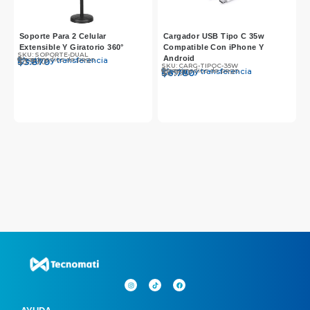
Soporte Para 2 Celular
Cargador USB Tipo C 35w
Extensible Y Giratorio 360°
Compatible Con iPhone Y
SKU: SOPORTE-DUAL
S
Android
Otros medios de pago
O
Efectivo y transferencia
E
$
$
3.990
3.870
$
SKU: CARG-TIPOC-35W
Otros medios de pago
Efectivo y transferencia
$
$
6.990
6.780