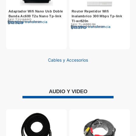
Adaptador Wifi Nano Usb Doble
Router Repetidor Wifi
Banda Ac600 T2u Nano Tp-link
Inalambrico 300 Mbps Tp-link
SKU: T2U-NANO
S
Tl-wr820n
Otros medios de pago
O
Efectivo y transferencia
E
$
$
12.990
12.528
$
SKU: TL-WR820N
Otros medios de pago
Efectivo y transferencia
$
$
13.990
13.570
Cables y Accesorios
AUDIO Y VIDEO