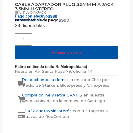
CABLE ADAPTADOR PLUG 3.5MM M A JACK
3.5MM H STEREO
SKU: PLUG-A-JACK
Pago con efectivo
$
960
y transferencia
Otros medios de pago
$
990
24 disponibles
Agregar al carrito
Retiro en tienda (solo R. Metropolitana)
Retiro en
Av. Santa Rosa 79, oficina 44.
Despachamos a domicilio
en todo Chile por
medio de Starken, Bluexpress y Chilexpress
Compra online y retira GRATIS
en nuestra
tienda ubicada en la comuna de Santiago
1 a 12 cuotas sin interés
con tus tarjetas a
través de RedCompra