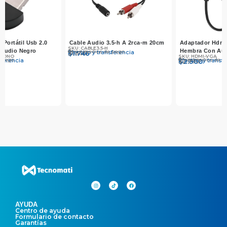
Cable Audio 3.5-h A 2rca-m 20cm
Adaptador Hdmi Macho A Vga
SKU: CABLE3.5-H
Hembra Con Audio
Otros medios de pago
Efectivo y transferencia
$
$
1.800
1.746
SKU: HDMI-VGA
Otros medios de pago
Efectivo y transferencia
$
$
2.990
2.900
AYUDA
Centro de ayuda
Formulario de contacto
Garantías