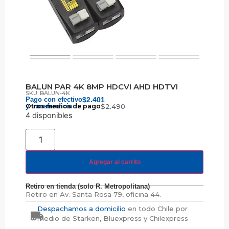
BALUN PAR 4K 8MP HDCVI AHD HDTVI
SKU: BALUN-4K
Pago con efectivo
$
2.401
y transferencia
Otros medios de pago
$
2.490
4 disponibles
Agregar al carrito
Retiro en tienda (solo R. Metropolitana)
Retiro en
Av. Santa Rosa 79, oficina 44.
Despachamos a domicilio
en todo Chile por
medio de Starken, Bluexpress y Chilexpress