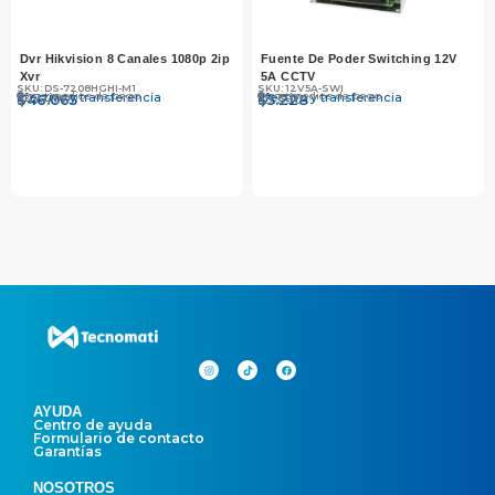
Dvr Hikvision 8 Canales 1080p 2ip
Fuente De Poder Switching 12V
Xvr
5A CCTV
SKU: DS-7208HGHI-M1
SKU: 12V5A-SWI
Otros medios de pago
Otros medios de pago
Efectivo y transferencia
Efectivo y transferencia
$
$
47.490
46.065
$
$
5.390
5.228
AYUDA
Centro de ayuda
Formulario de contacto
Garantías
NOSOTROS