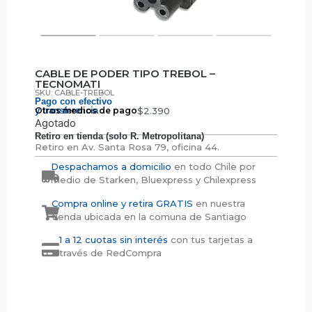
CABLE DE PODER TIPO TREBOL –
TECNOMATI
SKU: CABLE-TREBOL
Pago con efectivo
y transferencia
Otros medios de pago
$
2.390
Agotado
Retiro en tienda (solo R. Metropolitana)
Retiro en
Av. Santa Rosa 79, oficina 44.
Despachamos a domicilio
en todo Chile por
medio de Starken, Bluexpress y Chilexpress
Compra online y retira GRATIS
en nuestra
tienda ubicada en la comuna de Santiago
1 a 12 cuotas sin interés
con tus tarjetas a
través de RedCompra