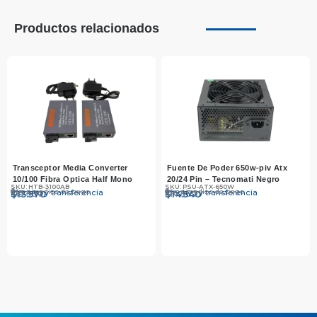
Productos relacionados
Transceptor Media Converter
Fuente De Poder 650w-piv Atx
10/100 Fibra Optica Half Mono
20/24 Pin – Tecnomati Negro
SKU: HTB-3100AB
SKU: PSU-ATX-650W
Otros medios de pago
Otros medios de pago
Efectivo y transferencia
Efectivo y transferencia
$
$
13.990
13.570
$
$
14.990
14.540