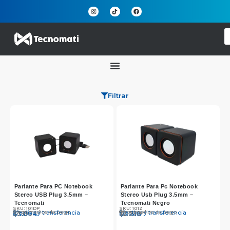
Filtrar
Parlante Para PC Notebook
Parlante Para Pc Notebook
Stereo USB Plug 3.5mm –
Stereo Usb Plug 3.5mm –
Tecnomati
Tecnomati Negro
SKU: 101DP
SKU: 101Z
Otros medios de pago
Otros medios de pago
Efectivo y transferencia
Efectivo y transferencia
$
$
3.190
3.094
$
$
2.390
2.318