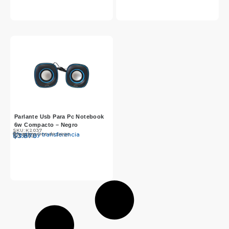
Parlante Usb Para Pc Notebook
6w Compacto – Negro
SKU: K2037
Otros medios de pago
Efectivo y transferencia
$
$
3.990
3.870