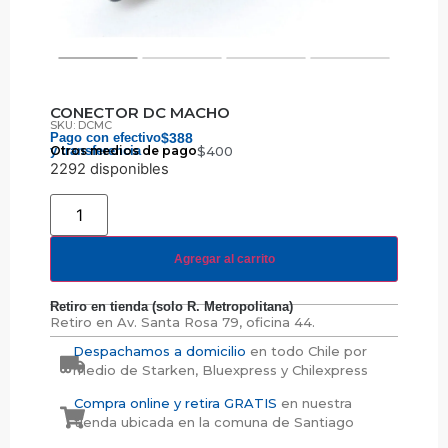
CONECTOR DC MACHO
SKU: DCMC
Pago con efectivo
$
388
y transferencia
Otros medios de pago
$
400
2292 disponibles
Agregar al carrito
Retiro en tienda (solo R. Metropolitana)
Retiro en
Av. Santa Rosa 79, oficina 44.
Despachamos a domicilio
en todo Chile por
medio de Starken, Bluexpress y Chilexpress
Compra online y retira GRATIS
en nuestra
tienda ubicada en la comuna de Santiago