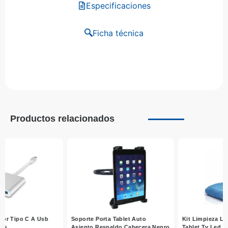
Especificaciones
Ficha técnica
Productos relacionados
Kit Limpieza Laptop Pantalla
Soporte Ajustable De Mesa 
a Negro
Tablet Tv Led Lcd – Tecnomati
Celular Tablet Negro