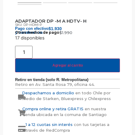
ADAPTADOR DP -M A HDTV- H
SKU: DP-HDMI-P
Pago con efectivo
$
1.930
y transferencia
Otros medios de pago
$
1.990
17 disponibles
Agregar al carrito
Retiro en tienda (solo R. Metropolitana)
Retiro en
Av. Santa Rosa 79, oficina 44.
Despachamos a domicilio
en todo Chile por
medio de Starken, Bluexpress y Chilexpress
Compra online y retira GRATIS
en nuestra
tienda ubicada en la comuna de Santiago
1 a 12 cuotas sin interés
con tus tarjetas a
través de RedCompra