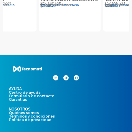
SKU: KCL-1023
SKU: SOPORTE-MESA
Otros medios de pago
Otros medios de pago
Efectivo y transferencia
Efectivo y transferencia
$
$
2.190
2.124
$
$
2.990
2.900
AYUDA
Centro de ayuda
Formulario de contacto
Garantías
NOSOTROS
Quiénes somos
Términos y condiciones
Política de privacidad