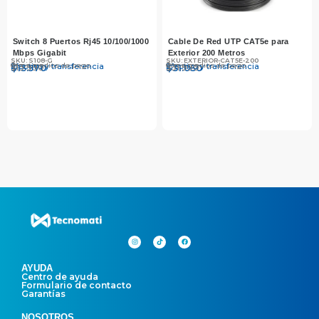
Switch 8 Puertos Rj45 10/100/1000
Cable De Red UTP CAT5e para
Mbps Gigabit
Exterior 200 Metros
SKU: S108-G
SKU: EXTERIOR-CAT5E-200
Otros medios de pago
Otros medios de pago
Efectivo y transferencia
Efectivo y transferencia
$
$
13.990
13.570
$
$
31.990
31.030
AYUDA
Centro de ayuda
Formulario de contacto
Garantías
NOSOTROS