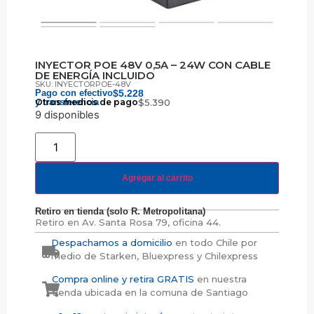
INYECTOR POE 48V 0,5A – 24W CON CABLE
DE ENERGÍA INCLUIDO
SKU: INYECTORPOE-48V
Pago con efectivo
$
5.228
y transferencia
Otros medios de pago
$
5.390
9 disponibles
Agregar al carrito
Retiro en tienda (solo R. Metropolitana)
Retiro en
Av. Santa Rosa 79, oficina 44.
Despachamos a domicilio
en todo Chile por
medio de Starken, Bluexpress y Chilexpress
Compra online y retira GRATIS
en nuestra
tienda ubicada en la comuna de Santiago