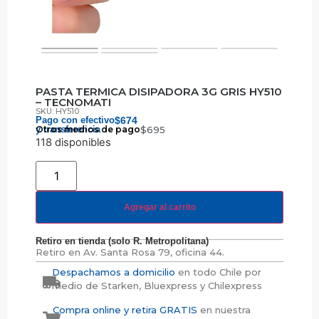
PASTA TERMICA DISIPADORA 3G GRIS HY510
– TECNOMATI
SKU: HY510
Pago con efectivo
$
674
y transferencia
Otros medios de pago
$
695
118 disponibles
Agregar al carrito
Retiro en tienda (solo R. Metropolitana)
Retiro en
Av. Santa Rosa 79, oficina 44.
Despachamos a domicilio
en todo Chile por
medio de Starken, Bluexpress y Chilexpress
Compra online y retira GRATIS
en nuestra