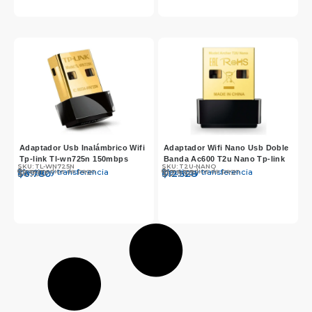
Adaptador Usb Inalámbrico Wifi
Adaptador Wifi Nano Usb Doble
Tp-link Tl-wn725n 150mbps
Banda Ac600 T2u Nano Tp-link
SKU: TL-WN725N
SKU: T2U-NANO
Otros medios de pago
Otros medios de pago
Efectivo y transferencia
Efectivo y transferencia
$
$
6.990
6.780
$
$
12.990
12.528