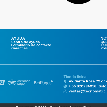
AYUDA
NO
Centro de ayuda
Qui
Formulario de contacto
Tér
Garantías
Pol
Tienda física
Av. Santa Rosa 79 of
+ 56 920774058 (Sol
ventas@tecnomati.cl