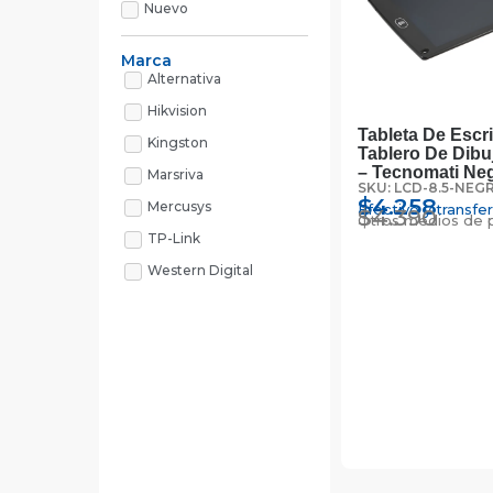
Nuevo
Marca
Alternativa
Hikvision
Tableta De Escri
Kingston
Tablero De Dibu
– Tecnomati Ne
Marsriva
SKU: LCD-8.5-NEG
$
4.258
Mercusys
Efectivo y transfe
$
4.390
Otros medios de 
TP-Link
Western Digital