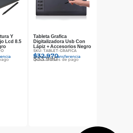
tura Y
Tableta Grafica
jo Lcd 8.5
Digitalizadora Usb Con
gro
Lápiz + Accesorios Negro
RO
SKU: TABLET-GRAFICA
$
32.970
rencia
Efectivo y transferencia
$
33.990
pago
Otros medios de pago