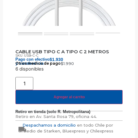
CABLE USB TIPO C A TIPO C 2 METROS
SKU: USB-C-C
Pago con efectivo
$
1.930
y transferencia
Otros medios de pago
$
1.990
6 disponibles
Agregar al carrito
Retiro en tienda (solo R. Metropolitana)
Retiro en
Av. Santa Rosa 79, oficina 44.
Despachamos a domicilio
en todo Chile por
medio de Starken, Bluexpress y Chilexpress