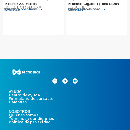
Exterior 200 Metros
Ethernet Gigabit Tp-link Ue300
SKU: EXTERIOR-CAT6E-200
SKU: UE300
Otros medios de pago
Otros medios de pago
Efectivo y transferencia
Efectivo y transferencia
$
$
38.990
37.820
$
$
12.990
12.600
AYUDA
Centro de ayuda
Formulario de contacto
Garantías
NOSOTROS
Quiénes somos
Términos y condiciones
Política de privacidad