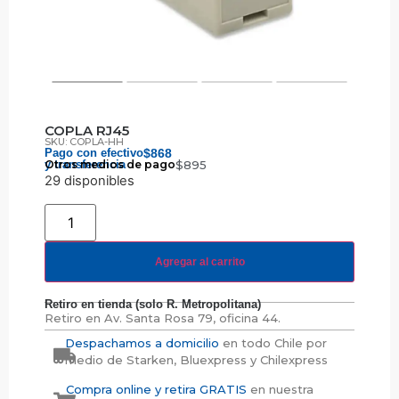
COPLA RJ45
SKU: COPLA-HH
Pago con efectivo
$
868
y transferencia
Otros medios de pago
$
895
29 disponibles
Agregar al carrito
Retiro en tienda (solo R. Metropolitana)
Retiro en
Av. Santa Rosa 79, oficina 44.
Despachamos a domicilio
en todo Chile por
medio de Starken, Bluexpress y Chilexpress
Compra online y retira GRATIS
en nuestra