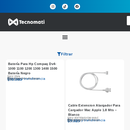
Filtrar
Batería Para Hp Compaq Dv4-
1000 1100 1200 1300 1400 1500
Batería Negro
SKU: DV4
Otros medios de pago
Efectivo y transferencia
$
$
16.990
16.385
Cable Extension Alargador Para
Cargador Mac Apple 1.8 Mts –
Blanco
SKU: EXTENSION-MAC
Otros medios de pago
Efectivo y transferencia
$
$
12.990
5.325