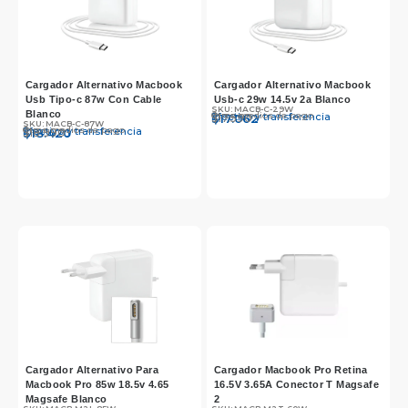
Cargador Alternativo Macbook
Cargador Alternativo Macbook
Usb Tipo-c 87w Con Cable
Usb-c 29w 14.5v 2a Blanco
SKU: MACB-C-29W
Blanco
Otros medios de pago
Efectivo y transferencia
$
$
17.590
17.062
SKU: MACB-C-87W
Otros medios de pago
Efectivo y transferencia
$
$
18.990
18.420
Cargador Alternativo Para
Cargador Macbook Pro Retina
Macbook Pro 85w 18.5v 4.65
16.5V 3.65A Conector T Magsafe
Magsafe Blanco
2