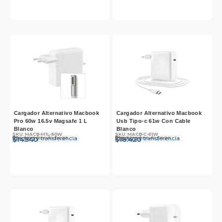
Cargador Alternativo Macbook
Cargador Alternativo Macbook
Pro 60w 16.5v Magsafe 1 L
Usb Tipo-c 61w Con Cable
Blanco
Blanco
SKU: MACB-M1L-60W
SKU: MACB-C-61W
Otros medios de pago
Otros medios de pago
Efectivo y transferencia
Efectivo y transferencia
$
$
14.990
14.540
$
$
18.990
18.420