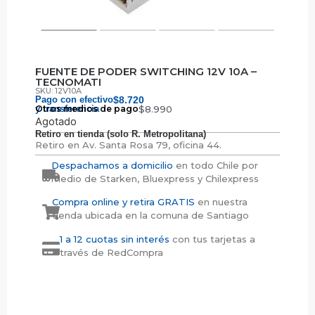
FUENTE DE PODER SWITCHING 12V 10A –
TECNOMATI
SKU: 12V10A
Pago con efectivo
$
8.720
y transferencia
Otros medios de pago
$
8.990
Agotado
Retiro en tienda (solo R. Metropolitana)
Retiro en
Av. Santa Rosa 79, oficina 44.
Despachamos a domicilio
en todo Chile por
medio de Starken, Bluexpress y Chilexpress
Compra online y retira GRATIS
en nuestra
tienda ubicada en la comuna de Santiago
1 a 12 cuotas sin interés
con tus tarjetas a
través de RedCompra