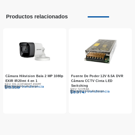
Productos relacionados
Cámara Hikvision Bala 2 MP 1080p
Fuente De Poder 12V 8.5A DVR
EXIR IR20mt 4 en 1
Cámara CCTV Cinta LED
SKU: DS-2CE16D0T-EXIPF
Switching
Otros medios de pago
Efectivo y transferencia
$
$
14.390
13.958
SKU: 12V8.5A
Otros medios de pago
Efectivo y transferencia
$
$
7.190
6.974