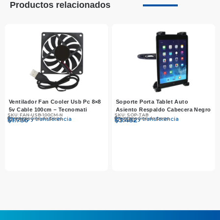
Productos relacionados
Ventilador Fan Cooler Usb Pc 8×8
Soporte Porta Tablet Auto
5v Cable 100cm – Tecnomati
Asiento Respaldo Cabecera Negro
SKU: FAN-USB-100CM-N
SKU: SOP-TAB
Otros medios de pago
Otros medios de pago
Efectivo y transferencia
Efectivo y transferencia
$
$
1.790
1.736
$
$
3.590
3.482