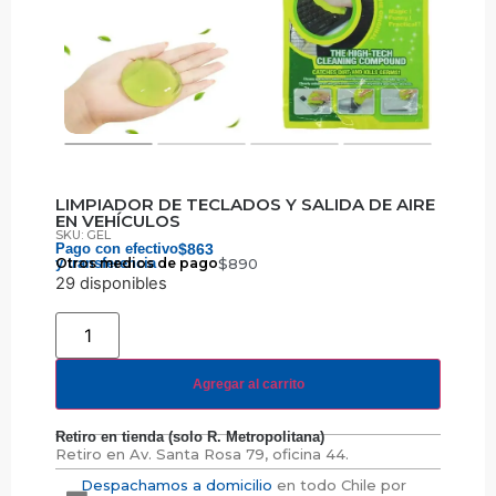
LIMPIADOR DE TECLADOS Y SALIDA DE AIRE
EN VEHÍCULOS
SKU: GEL
Pago con efectivo
$
863
y transferencia
Otros medios de pago
$
890
29 disponibles
Agregar al carrito
Retiro en tienda (solo R. Metropolitana)
Retiro en
Av. Santa Rosa 79, oficina 44.
Despachamos a domicilio
en todo Chile por