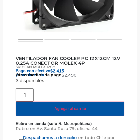
VENTILADOR FAN COOLER PC 12X12CM 12V
0.25A CONECTOR MOLEX 4P
SKU: FAN-MOLEX-12CM
Pago con efectivo
$
2.415
y transferencia
Otros medios de pago
$
2.490
3 disponibles
Agregar al carrito
Retiro en tienda (solo R. Metropolitana)
Retiro en
Av. Santa Rosa 79, oficina 44.
Despachamos a domicilio
en todo Chile por