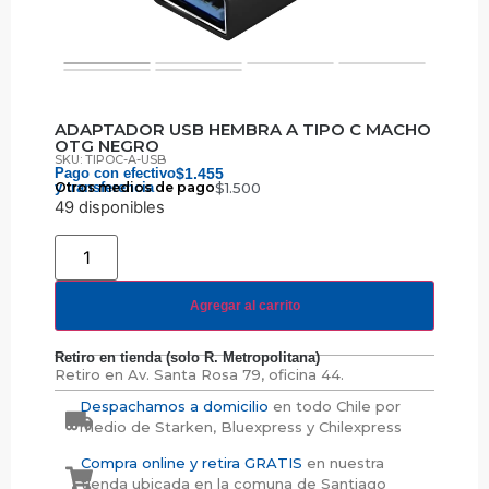
ADAPTADOR USB HEMBRA A TIPO C MACHO
OTG NEGRO
SKU: TIPOC-A-USB
Pago con efectivo
$
1.455
y transferencia
Otros medios de pago
$
1.500
49 disponibles
Agregar al carrito
Retiro en tienda (solo R. Metropolitana)
Retiro en
Av. Santa Rosa 79, oficina 44.
Despachamos a domicilio
en todo Chile por
medio de Starken, Bluexpress y Chilexpress
Compra online y retira GRATIS
en nuestra
tienda ubicada en la comuna de Santiago