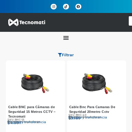
Filtrar
Cable BNC para Cámaras de
Cable Bnc Para Camaras De
Seguridad 15 Metros CCTV –
Seguridad 20metro Cctv
SKU: BNC-20
Tecnomati
Otros medios de pago
Efectivo y transferencia
$
$
5.350
5.189
SKU: BNC-15
Otros medios de pago
Efectivo y transferencia
$
$
4.750
4.607