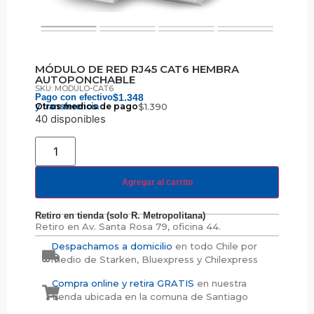
MÓDULO DE RED RJ45 CAT6 HEMBRA
AUTOPONCHABLE
SKU: MODULO-CAT6
Pago con efectivo
$
1.348
y transferencia
Otros medios de pago
$
1.390
40 disponibles
Agregar al carrito
Retiro en tienda (solo R. Metropolitana)
Retiro en
Av. Santa Rosa 79, oficina 44.
Despachamos a domicilio
en todo Chile por
medio de Starken, Bluexpress y Chilexpress
Compra online y retira GRATIS
en nuestra
tienda ubicada en la comuna de Santiago