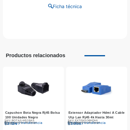
Ficha técnica
Productos relacionados
Capuchon Bota Negra Rj45 Bolsa
Extensor Adaptador Hdmi A Cable
100 Unidades Negro
Utp Lan Rj45 4k Hasta 30mt
SKU: BOTAS-NEGRAS
SKU: EXTENSORHDMI
Otros medios de pago
Otros medios de pago
Efectivo y transferencia
Efectivo y transferencia
$
$
2.190
2.124
$
$
3.099
3.006