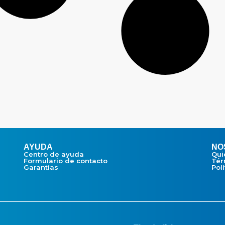
AYUDA
NO
Centro de ayuda
Qui
Formulario de contacto
Tér
Garantías
Pol