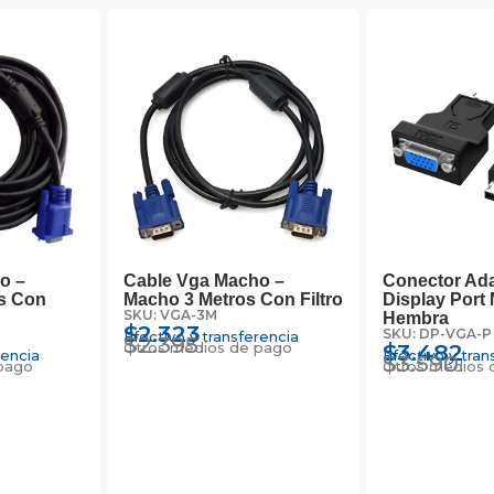
o –
Cable Vga Macho –
Conector Ad
s Con
Macho 3 Metros Con Filtro
Display Port
SKU: VGA-3M
Hembra
$
2.323
SKU: DP-VGA-P
Efectivo y transferencia
$
2.395
Otros medios de pago
$
3.482
rencia
Efectivo y tran
$
3.590
pago
Otros medios 