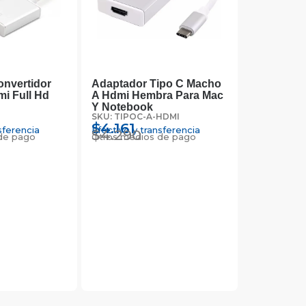
nvertidor
Adaptador Tipo C Macho
mi Full Hd
A Hdmi Hembra Para Mac
Y Notebook
SKU: TIPOC-A-HDMI
$
4.161
sferencia
Efectivo y transferencia
$
4.290
de pago
Otros medios de pago