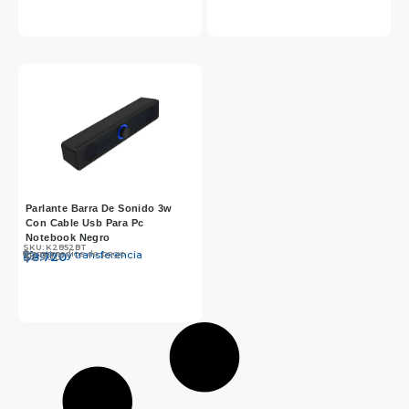
Parlante Barra De Sonido 3w
Con Cable Usb Para Pc
Notebook Negro
SKU: K2852BT
Otros medios de pago
Efectivo y transferencia
$
$
8.990
8.720