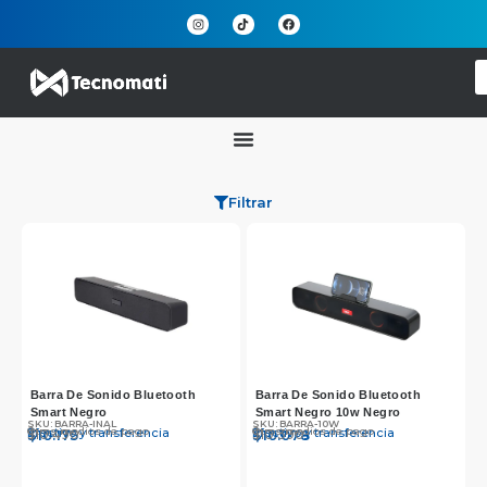
Filtrar
Barra De Sonido Bluetooth
Barra De Sonido Bluetooth
Smart Negro
Smart Negro 10w Negro
SKU: BARRA-INAL
SKU: BARRA-10W
Otros medios de pago
Otros medios de pago
Efectivo y transferencia
Efectivo y transferencia
$
$
10.490
10.175
$
$
10.390
10.078