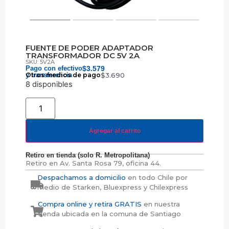
FUENTE DE PODER ADAPTADOR
TRANSFORMADOR DC 5V 2A
SKU: 5V2A
Pago con efectivo
$
3.579
y transferencia
Otros medios de pago
$
3.690
8 disponibles
Agregar al carrito
Retiro en tienda (solo R. Metropolitana)
Retiro en
Av. Santa Rosa 79, oficina 44.
Despachamos a domicilio
en todo Chile por
medio de Starken, Bluexpress y Chilexpress
Compra online y retira GRATIS
en nuestra
tienda ubicada en la comuna de Santiago