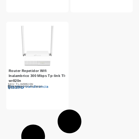
Router Repetidor Wifi
Inalambrico 300 Mbps Tp-link Tl-
wr820n
SKU: TL-WR820N
Otros medios de pago
Efectivo y transferencia
$
$
13.990
13.570