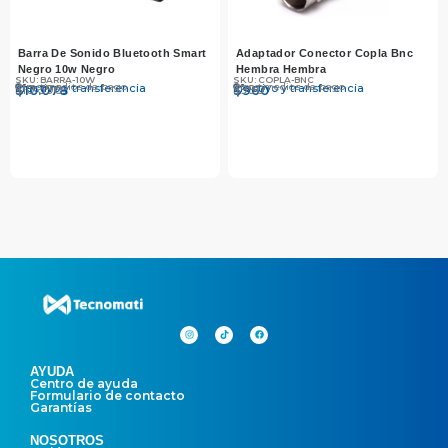
Barra De Sonido Bluetooth Smart
Adaptador Conector Copla Bnc
Negro 10w Negro
Hembra Hembra
SKU: BARRA-10W
SKU: COPLA-BNC
Otros medios de pago
Otros medios de pago
Efectivo y transferencia
Efectivo y transferencia
$
$
10.390
10.078
$
$
990
960
AYUDA
Centro de ayuda
Formulario de contacto
Garantías
NOSOTROS