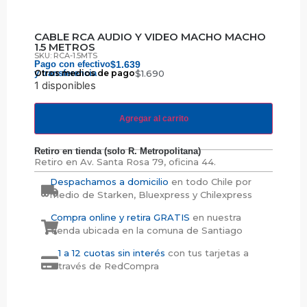
CABLE RCA AUDIO Y VIDEO MACHO MACHO
1.5 METROS
SKU: RCA-1.5MTS
Pago con efectivo
$
1.639
y transferencia
Otros medios de pago
$
1.690
1 disponibles
Agregar al carrito
Retiro en tienda (solo R. Metropolitana)
Retiro en
Av. Santa Rosa 79, oficina 44.
Despachamos a domicilio
en todo Chile por
medio de Starken, Bluexpress y Chilexpress
Compra online y retira GRATIS
en nuestra
tienda ubicada en la comuna de Santiago
1 a 12 cuotas sin interés
con tus tarjetas a
través de RedCompra