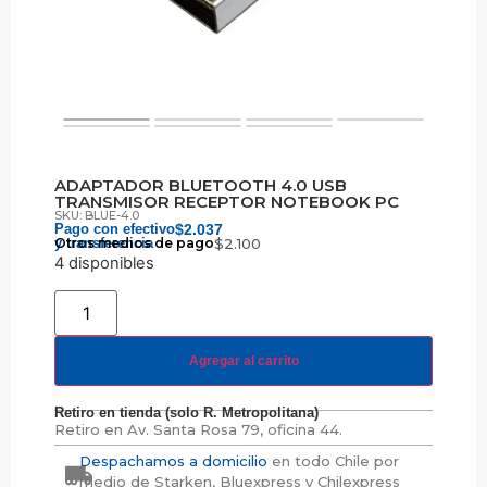
ADAPTADOR BLUETOOTH 4.0 USB
TRANSMISOR RECEPTOR NOTEBOOK PC
SKU: BLUE-4.0
Pago con efectivo
$
2.037
y transferencia
Otros medios de pago
$
2.100
4 disponibles
Agregar al carrito
Retiro en tienda (solo R. Metropolitana)
Retiro en
Av. Santa Rosa 79, oficina 44.
Despachamos a domicilio
en todo Chile por
medio de Starken, Bluexpress y Chilexpress