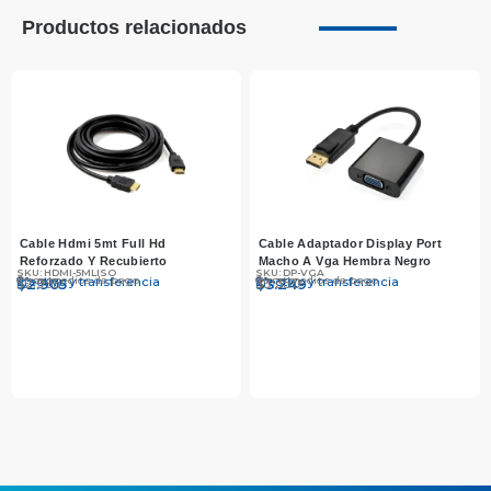
Productos relacionados
Cable Hdmi 5mt Full Hd
Cable Adaptador Display Port
Reforzado Y Recubierto
Macho A Vga Hembra Negro
SKU: HDMI-5MLISO
SKU: DP-VGA
Otros medios de pago
Otros medios de pago
Efectivo y transferencia
Efectivo y transferencia
$
$
2.995
2.905
$
$
3.350
3.249