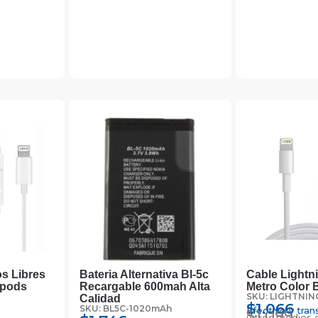
s Libres
Bateria Alternativa Bl-5c
Cable Lightn
rpods
Recargable 600mah Alta
Metro Color 
SKU: LIGHTNIN
Calidad
$
1.066
SKU: BL5C-1020mAh
Efectivo y tran
$
1.099
Otros medios 