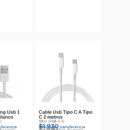
ing Usb 1
Cable Usb Tipo C A Tipo
Blanco
C 2 metros
G
SKU: USB-C-C
$
1.930
sferencia
Efectivo y transferencia
$
1.990
de pago
Otros medios de pago