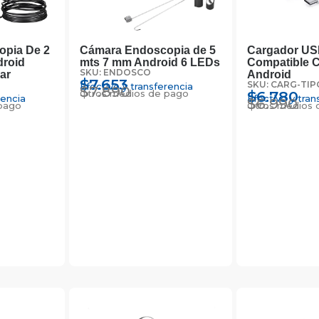
pia De 2
Cámara Endoscopia de 5
Cargador US
roid
mts 7 mm Android 6 LEDs
Compatible 
SKU: ENDOSCO
ar
Android
$
7.653
M
SKU: CARG-TI
Efectivo y transferencia
$
7.890
Otros medios de pago
$
6.780
rencia
Efectivo y tran
$
6.990
pago
Otros medios 