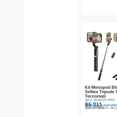
Kit Monopod Bl
Selfies Tripode 
Tecnomati
SKU: MONOP-P50
$
5.713
Efectivo y transfe
$
5.890
Otros medios de 