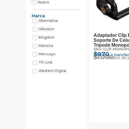
Nuevo
Marca
Alternativa
Hikvision
Adaptador Clip 
Kingston
Soporte De Celu
Tripode Monop
Marsriva
SKU: CLIP-MONO
$
970
Mercusys
Efectivo y transfe
$
1.000
Otros medios de 
TP-Link
Western Digital