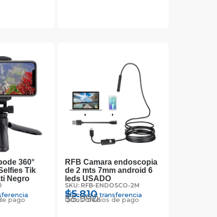
pode 360°
RFB Camara endoscopia
Selfies Tik
de 2 mts 7mm android 6
ti Negro
leds USADO
0
SKU: RFB-ENDOSCO-2M
$
5.810
sferencia
Efectivo y transferencia
$
5.990
de pago
Otros medios de pago