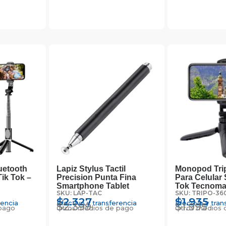
uetooth
Lapiz Stylus Tactil
Monopod Tri
Tik Tok –
Precision Punta Fina
Para Celular 
Smartphone Tablet
Tok Tecnoma
SKU: LAP-TAC
SKU: TRIPO-36
$
2.327
$
1.935
rencia
Efectivo y transferencia
Efectivo y tran
$
2.399
$
1.995
pago
Otros medios de pago
Otros medios 