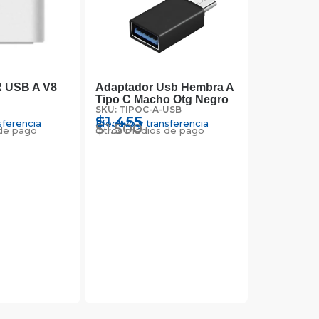
USB A V8
Adaptador Usb Hembra A
Tipo C Macho Otg Negro
SKU: TIPOC-A-USB
$
1.455
sferencia
Efectivo y transferencia
$
1.500
de pago
Otros medios de pago