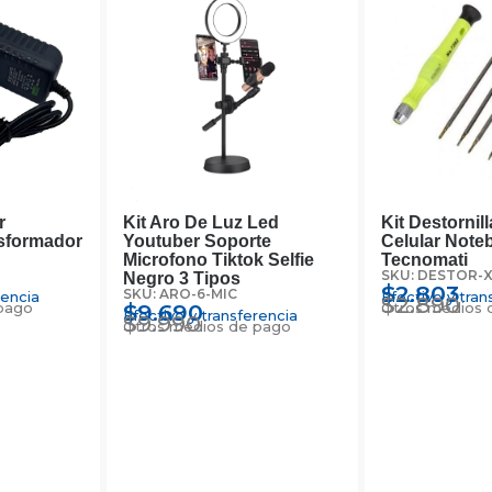
r
Kit Aro De Luz Led
Kit Destornil
sformador
Youtuber Soporte
Celular Note
Microfono Tiktok Selfie
Tecnomati
SKU: DESTOR-
Negro 3 Tipos
$
2.803
SKU: ARO-6-MIC
rencia
Efectivo y tran
$
2.890
pago
$
9.690
Otros medios 
Efectivo y transferencia
$
9.990
Otros medios de pago