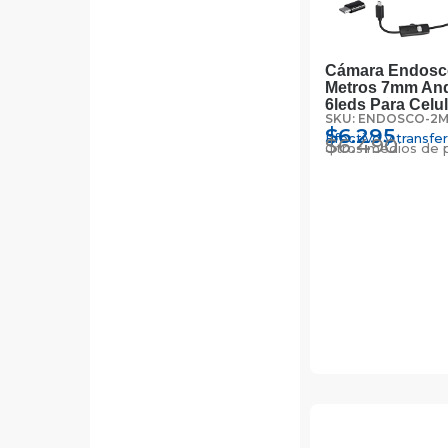
Cámara Endosco
Metros 7mm And
6leds Para Celul
SKU: ENDOSCO-2
$
6.295
Efectivo y transfe
$
6.490
Otros medios de 