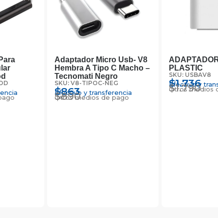
Para
Adaptador Micro Usb- V8
ADAPTADOR 
lar
Hembra A Tipo C Macho –
PLASTIC
SKU: USBAV8
od
Tecnomati Negro
$
1.736
POD
SKU: V8-TIPOC-NEG
Efectivo y tran
$
1.790
$
863
Otros medios 
rencia
Efectivo y transferencia
$
890
pago
Otros medios de pago