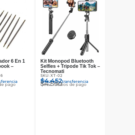
lador 6 En 1
Kit Monopod Bluetooth
book –
Selfies + Tripode Tik Tok –
Tecnomati
X6
SKU: XT-02
$
4.452
sferencia
Efectivo y transferencia
$
4.590
de pago
Otros medios de pago