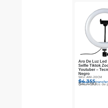
Aro De Luz Led
Selfie Tiktok Z
Youtuber – Tec
Negro
SKU: ANI-20CM
$
4.355
Efectivo y transfe
$
4.490
Otros medios de 