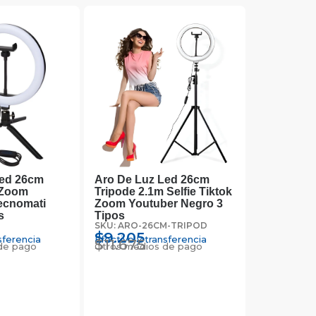
Led 26cm
Aro De Luz Led 26cm
k Zoom
Tripode 2.1m Selfie Tiktok
ecnomati
Zoom Youtuber Negro 3
s
Tipos
SKU: ARO-26CM-TRIPOD
$
9.205
sferencia
Efectivo y transferencia
$
11.675
de pago
Otros medios de pago