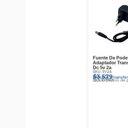
Fuente De Pode
Adaptador Tran
Dc 5v 2a
SKU: 5V2A
$
3.579
Efectivo y transfe
$
3.690
Otros medios de 