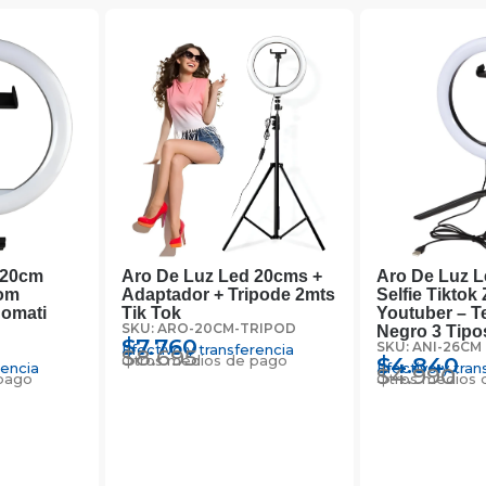
 20cm
Aro De Luz Led 20cms +
Aro De Luz 
oom
Adaptador + Tripode 2mts
Selfie Tikto
nomati
Tik Tok
Youtuber – T
SKU: ARO-20CM-TRIPOD
Negro 3 Tipo
$
7.760
SKU: ANI-26CM
Efectivo y transferencia
$
8.695
Otros medios de pago
$
4.840
rencia
Efectivo y tran
$
4.990
pago
Otros medios 