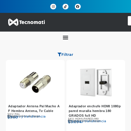
Filtrar
Adaptador Antena Pal Macho A
Adaptador enchufe HDMI 1080p
F Hembra Antena, Tv Cable
pared muralla hembra 180
SKU: PAL
GRADOS full HD
Otros medios de pago
Efectivo y transferencia
$
$
990
960
SKU: HDMI-PARED-180
Otros medios de pago
Efectivo y transferencia
$
$
3.190
3.094