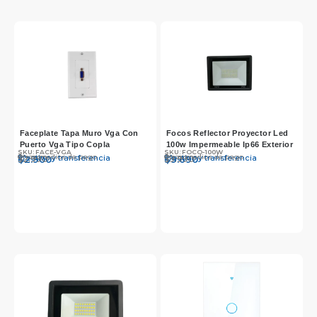
Faceplate Tapa Muro Vga Con
Focos Reflector Proyector Led
Puerto Vga Tipo Copla
100w Impermeable Ip66 Exterior
SKU: FACE-VGA
SKU: FOCO-100W
Otros medios de pago
Otros medios de pago
Efectivo y transferencia
Efectivo y transferencia
$
$
2.990
2.900
$
$
9.990
9.690