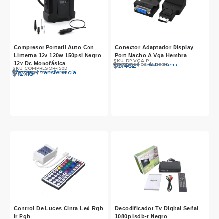
Compresor Portatil Auto Con
Conector Adaptador Display
Linterna 12v 120w 150psi Negro
Port Macho A Vga Hembra
SKU: DP-VGA-P
12v Dc Monofásica
Otros medios de pago
Efectivo y transferencia
$
$
3.590
3.482
SKU: COMPRESOR-150D
Otros medios de pago
Efectivo y transferencia
$
$
12.490
12.115
Control De Luces Cinta Led Rgb
Decodificador Tv Digital Señal
Ir Rgb
1080p Isdb-t Negro