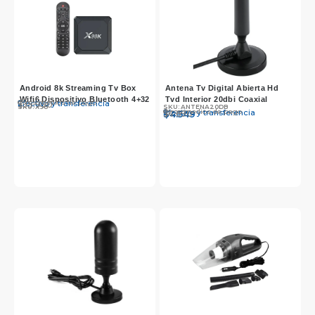
Android 8k Streaming Tv Box
Antena Tv Digital Abierta Hd
Wifi6 Dispositivo Bluetooth 4+32
Tvd Interior 20dbi Coaxial
Otros medios de pago
Efectivo y transferencia
$
35.990
SKU: X98
SKU: ANTENA20DB
Otros medios de pago
Efectivo y transferencia
$
$
4.690
4.549