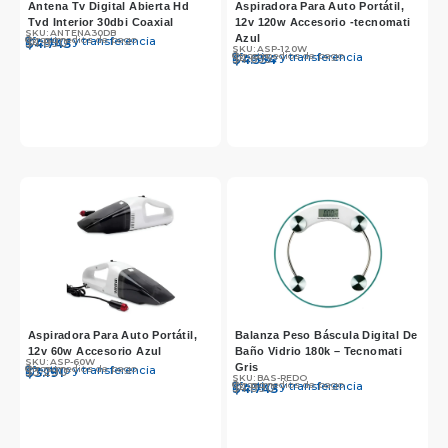
Antena Tv Digital Abierta Hd
Aspiradora Para Auto Portátil,
Tvd Interior 30dbi Coaxial
12v 120w Accesorio -tecnomati
SKU: ANTENA30DB
Azul
Otros medios de pago
Efectivo y transferencia
$
$
4.890
4.743
SKU: ASP-120W
Otros medios de pago
Efectivo y transferencia
$
$
4.695
4.554
Aspiradora Para Auto Portátil,
Balanza Peso Báscula Digital De
12v 60w Accesorio Azul
Baño Vidrio 180k – Tecnomati
SKU: ASP-60W
Gris
Otros medios de pago
Efectivo y transferencia
$
$
3.290
3.191
SKU: BAS-REDO
Otros medios de pago
Efectivo y transferencia
$
$
4.890
4.743