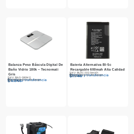
Balanza Peso Báscula Digital De
Bateria Alternativa Bl-5c
Baño Vidrio 180k – Tecnomati
Recargable 600mah Alta Calidad
SKU: BL5C-1020mAh
Gris
Otros medios de pago
Efectivo y transferencia
$
$
1.800
1.746
SKU: BAS-180KG
Otros medios de pago
Efectivo y transferencia
$
$
4.790
4.646