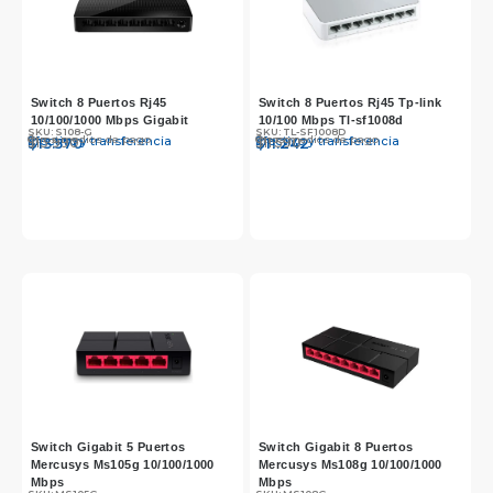
Switch 8 Puertos Rj45
Switch 8 Puertos Rj45 Tp-link
10/100/1000 Mbps Gigabit
10/100 Mbps Tl-sf1008d
SKU: S108-G
SKU: TL-SF1008D
Otros medios de pago
Otros medios de pago
Efectivo y transferencia
Efectivo y transferencia
$
$
13.990
13.570
$
$
11.590
11.242
Switch Gigabit 5 Puertos
Switch Gigabit 8 Puertos
Mercusys Ms105g 10/100/1000
Mercusys Ms108g 10/100/1000
Mbps
Mbps