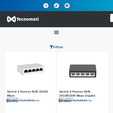
Filtrar
Switch 5 Puertos Rj45 10/100
Switch 5 Puertos Rj45
Mbps
10/100/1000 Mbps Gigabit
SKU: S105
SKU: S105-G
Otros medios de pago
Otros medios de pago
Efectivo y transferencia
Efectivo y transferencia
$
$
9.290
8.959
$
$
11.990
11.630