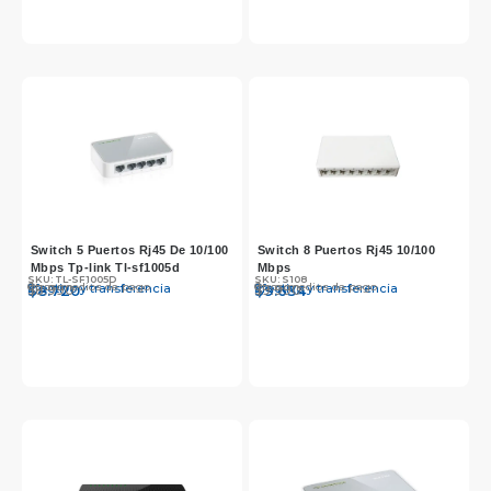
Switch 5 Puertos Rj45 De 10/100
Switch 8 Puertos Rj45 10/100
Mbps Tp-link Tl-sf1005d
Mbps
SKU: TL-SF1005D
SKU: S108
Otros medios de pago
Otros medios de pago
Efectivo y transferencia
Efectivo y transferencia
$
$
8.990
8.720
$
$
9.990
9.634