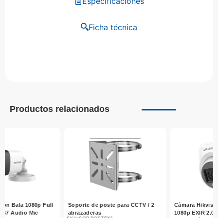
Especificaciones
Ficha técnica
Productos relacionados
V / 2
Cámara Hikvision Domo 2 MP
Cable BNC para Cámaras de
1080p EXIR 2.0 + Luz Blanca 20 m
Seguridad 15 Metros CCTV –