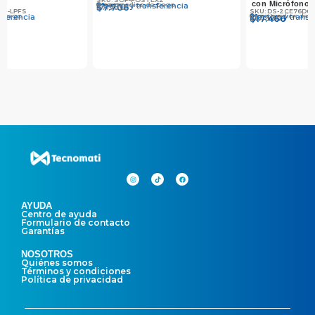
con Micrófono
Tecnomati
SKU: DS-2CE76D0T-LPFS
SKU: BNC-15
Otros medios de pago
Otros medios de pago
Efectivo y transferencia
Efectivo y transferencia
$
$
17.990
17.466
$
$
4.750
4.607
AYUDA
Centro de ayuda
Formulario de contacto
Garantías
NOSOTROS
Quiénes somos
Términos y condiciones
Política de privacidad