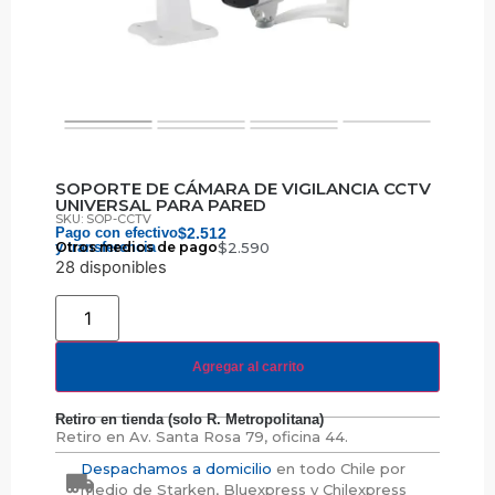
SOPORTE DE CÁMARA DE VIGILANCIA CCTV
UNIVERSAL PARA PARED
SKU: SOP-CCTV
Pago con efectivo
$
2.512
y transferencia
Otros medios de pago
$
2.590
28 disponibles
Agregar al carrito
Retiro en tienda (solo R. Metropolitana)
Retiro en
Av. Santa Rosa 79, oficina 44.
Despachamos a domicilio
en todo Chile por
medio de Starken, Bluexpress y Chilexpress