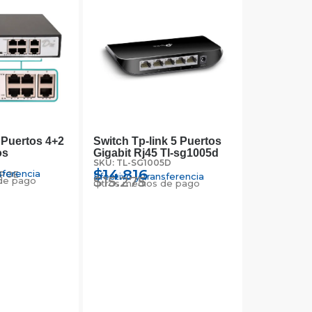
 Puertos 4+2
Switch Tp-link 5 Puertos
os
Gigabit Rj45 Tl-sg1005d
SKU: TL-SG1005D
$
14.816
sferencia
4POE
Efectivo y transferencia
$
15.275
de pago
Otros medios de pago