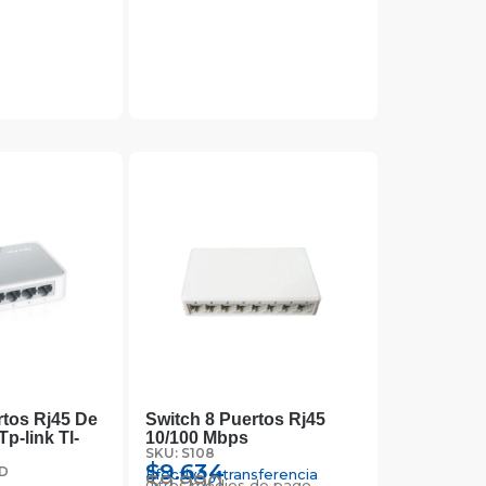
rtos Rj45 De
Switch 8 Puertos Rj45
p-link Tl-
10/100 Mbps
SKU: S108
$
9.634
5D
Efectivo y transferencia
$
9.990
Otros medios de pago