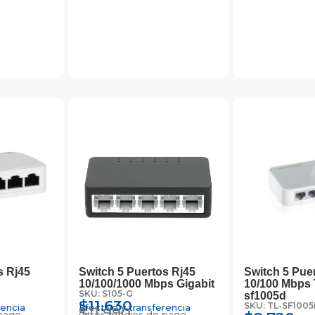
s Rj45
Switch 5 Puertos Rj45
Switch 5 Pue
10/100/1000 Mbps Gigabit
10/100 Mbps T
SKU: S105-G
sf1005d
$
11.630
SKU: TL-SF100
rencia
Efectivo y transferencia
$
11.990
pago
Otros medios de pago