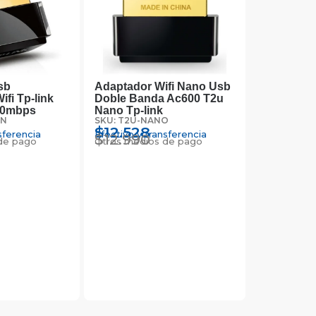
sb
Adaptador Wifi Nano Usb
ifi Tp-link
Doble Banda Ac600 T2u
50mbps
Nano Tp-link
5N
SKU: T2U-NANO
$
12.528
sferencia
Efectivo y transferencia
$
12.990
de pago
Otros medios de pago