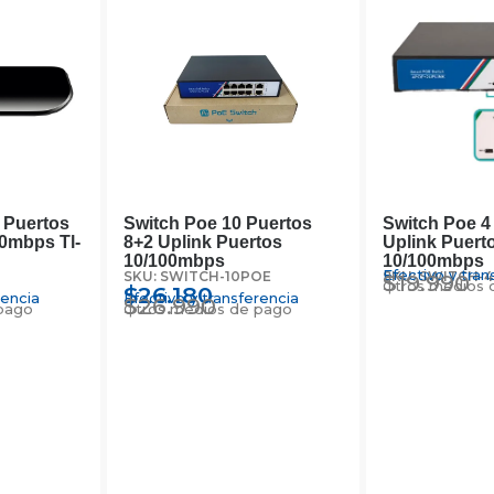
8 Puertos
Switch Poe 10 Puertos
Switch Poe 4
00mbps Tl-
8+2 Uplink Puertos
Uplink Puert
10/100mbps
10/100mbps
Efectivo y tran
SKU: SWITCH-10POE
SKU: SWITCH-
$
19.990
Otros medios 
$
26.180
rencia
Efectivo y transferencia
$
26.990
pago
Otros medios de pago