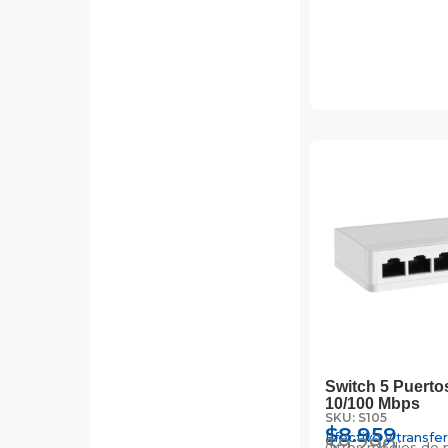
Switch 5 Puerto
10/100 Mbps
SKU: S105
$
8.959
Efectivo y transfe
$
9.290
Otros medios de 