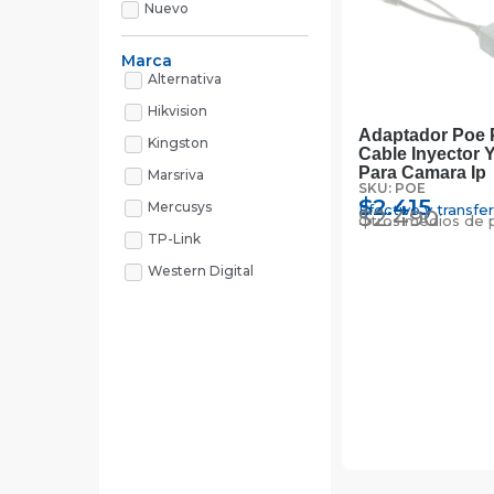
Nuevo
Marca
Alternativa
Hikvision
Adaptador Poe 
Kingston
Cable Inyector Y
Para Camara Ip
Marsriva
SKU: POE
$
2.415
Mercusys
Efectivo y transfe
$
2.490
Otros medios de 
TP-Link
Western Digital