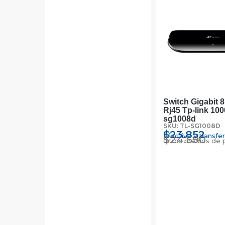
Switch Gigabit 
Rj45 Tp-link 10
sg1008d
SKU: TL-SG1008D
$
23.852
Efectivo y transfe
$
24.590
Otros medios de 