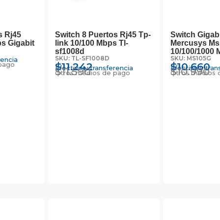
s Rj45
Switch 8 Puertos Rj45 Tp-
Switch Gigabi
s Gigabit
link 10/100 Mbps Tl-
Mercusys Ms
sf1008d
10/100/1000 
SKU: TL-SF1008D
SKU: MS105G
rencia
pago
$
11.242
$
10.660
Efectivo y transferencia
Efectivo y tran
$
11.590
$
10.990
Otros medios de pago
Otros medios 