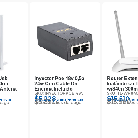
Usb
Inyector Poe 48v 0,5a –
Router Exten
0uh
24w Con Cable De
Inalámbrico T
 Antena
Energía Incluido
wr840n 300
SKU: INYECTORPOE-48V
SKU: TL-WR84
$
5.228
$
15.510
rencia
Efectivo y transferencia
Efectivo y tran
$
5.390
$
15.990
pago
Otros medios de pago
Otros medios 