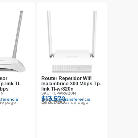
sor
Router Repetidor Wifi
p-link Tl-
Inalambrico 300 Mbps Tp-
mbps
link Tl-wr820n
0N
SKU: TL-WR820N
$
13.570
sferencia
Efectivo y transferencia
$
13.990
de pago
Otros medios de pago