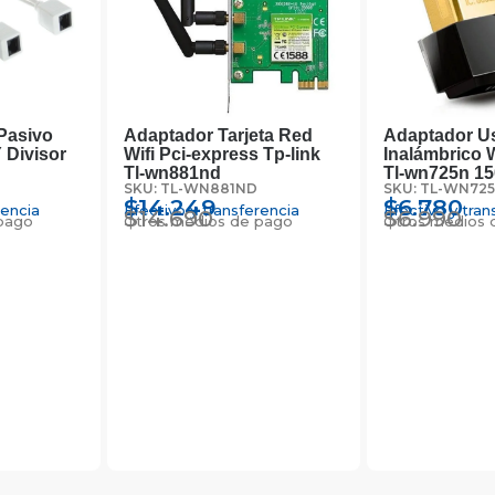
Pasivo
Adaptador Tarjeta Red
Adaptador U
 Divisor
Wifi Pci-express Tp-link
Inalámbrico W
Tl-wn881nd
Tl-wn725n 1
SKU: TL-WN881ND
SKU: TL-WN72
$
14.249
$
6.780
rencia
Efectivo y transferencia
Efectivo y tran
$
14.690
$
6.990
pago
Otros medios de pago
Otros medios 