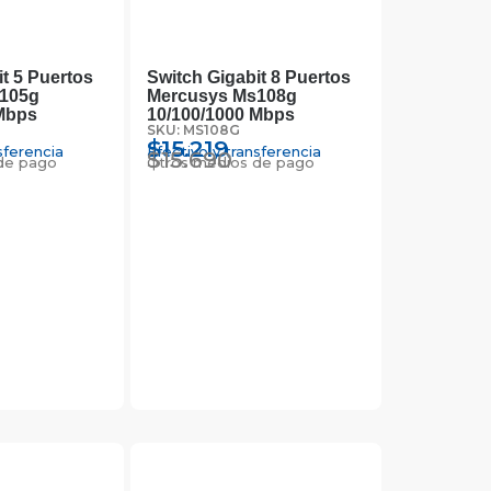
t 5 Puertos
Switch Gigabit 8 Puertos
105g
Mercusys Ms108g
Mbps
10/100/1000 Mbps
SKU: MS108G
$
15.219
sferencia
Efectivo y transferencia
$
15.690
de pago
Otros medios de pago