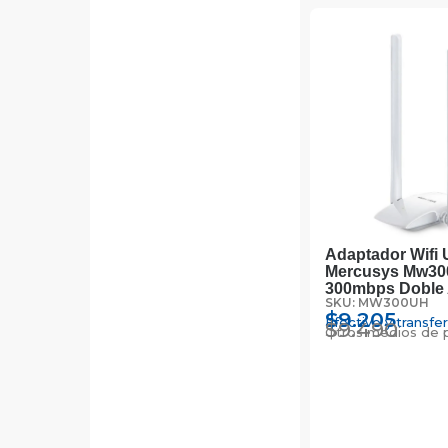
Adaptador Wifi 
Mercusys Mw30
300mbps Doble
SKU: MW300UH
$
9.205
Efectivo y transfe
$
9.490
Otros medios de 