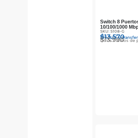
Switch 8 Puerto
10/100/1000 Mbp
SKU: S108-G
$
13.570
Efectivo y transfe
$
13.990
Otros medios de 