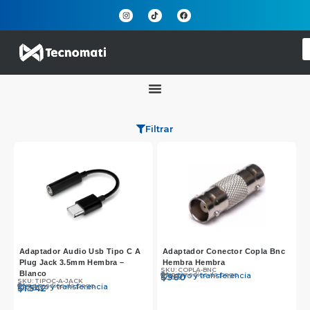
Filtrar
Adaptador Audio Usb Tipo C A
Adaptador Conector Copla Bnc
Plug Jack 3.5mm Hembra –
Hembra Hembra
SKU: COPLA-BNC
Blanco
Otros medios de pago
Efectivo y transferencia
$
$
990
960
SKU: TIPOC-A-JACK
Otros medios de pago
Efectivo y transferencia
$
$
1.590
1.542