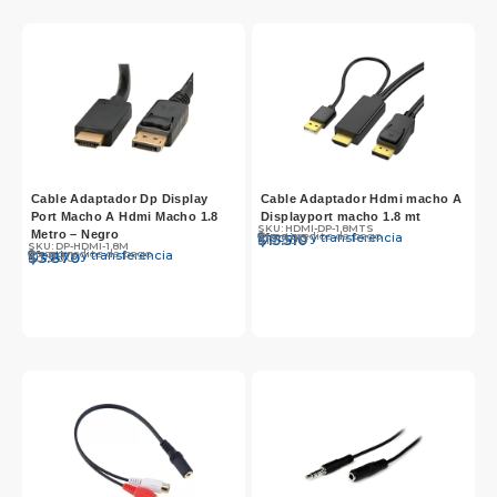
Cable Adaptador Dp Display
Cable Adaptador Hdmi macho A
Port Macho A Hdmi Macho 1.8
Displayport macho 1.8 mt
SKU: HDMI-DP-1.8MTS
Metro – Negro
Otros medios de pago
Efectivo y transferencia
$
$
15.990
15.510
SKU: DP-HDMI-1.8M
Otros medios de pago
Efectivo y transferencia
$
$
3.990
3.870