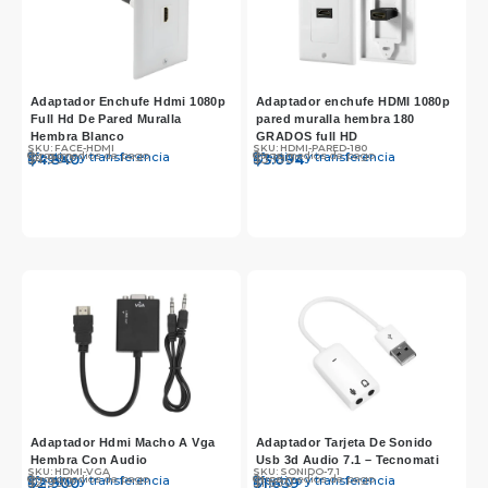
Adaptador Enchufe Hdmi 1080p
Adaptador enchufe HDMI 1080p
Full Hd De Pared Muralla
pared muralla hembra 180
Hembra Blanco
GRADOS full HD
SKU: FACE-HDMI
SKU: HDMI-PARED-180
Otros medios de pago
Otros medios de pago
Efectivo y transferencia
Efectivo y transferencia
$
$
4.990
4.840
$
$
3.190
3.094
Adaptador Hdmi Macho A Vga
Adaptador Tarjeta De Sonido
Hembra Con Audio
Usb 3d Audio 7.1 – Tecnomati
SKU: HDMI-VGA
SKU: SONIDO-7.1
Otros medios de pago
Otros medios de pago
Efectivo y transferencia
Efectivo y transferencia
$
$
2.990
2.900
$
$
1.690
1.639