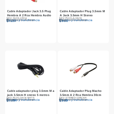
Cable Adaptador Jack 3.5 Plug
Cable Adaptador Plug 3.5mm M
Hembra A 2 Rca Hembra Audio
A Jack 3.5mm H Stereo
SKU: JACK-2RCA
SKU: PLUG-A-JACK
Otros medios de pago
Otros medios de pago
Efectivo y transferencia
Efectivo y transferencia
$
$
1.290
1.251
$
$
990
960
Cable adaptador plug 3.5mm M a
Cable Adaptador Plug Macho
jack 3.5mm H stereo 5 metros
3.5mm A 2 Rca Hembra 30cm
SKU: PLUG-JACK-5MTS
SKU: STEREO-2XRCAH
Otros medios de pago
Otros medios de pago
Efectivo y transferencia
Efectivo y transferencia
$
$
1.125
1.091
$
$
995
965