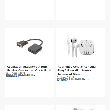
Adaptador Vga Macho A Hdmi
Audifonos Celular Auricular
Hembra Con Audio. Vga A Hdmi
Plug 3.5mm Microfono –
SKU: VGA-HDMI
Tecnomati Blanco
Otros medios de pago
Efectivo y transferencia
$
$
5.190
5.034
SKU: AUD-AURI
Otros medios de pago
Efectivo y transferencia
$
$
1.990
1.930