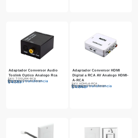
Adaptador Conversor Audio
Adaptador Conversor HDMI
Toslink Optico Analogo Rca
Digital a RCA AV Analogo HDMI-
SKU: TOSLINK-RCA
A-RCA
Otros medios de pago
Efectivo y transferencia
$
$
4.500
4.365
SKU: HDMI-A-RCA
Otros medios de pago
Efectivo y transferencia
$
$
4.990
4.840