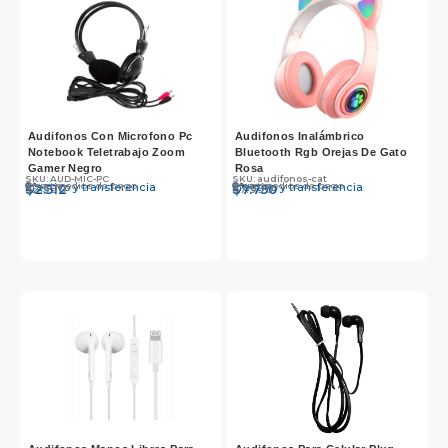
Audifonos Con Microfono Pc
Audifonos Inalámbrico
Notebook Teletrabajo Zoom
Bluetooth Rgb Orejas De Gato
Gamer Negro
Rosa
SKU: AUD-MIC-PC
SKU: audifonos-cat
Otros medios de pago
Otros medios de pago
Efectivo y transferencia
Efectivo y transferencia
$
$
2.590
2.512
$
$
7.990
7.750