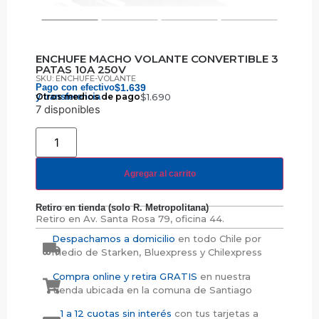
ENCHUFE MACHO VOLANTE CONVERTIBLE 3
PATAS 10A 250V
SKU: ENCHUFE-VOLANTE
Pago con efectivo
$
1.639
y transferencia
Otros medios de pago
$
1.690
7 disponibles
Agregar al carrito
Retiro en tienda (solo R. Metropolitana)
Retiro en
Av. Santa Rosa 79, oficina 44.
Despachamos a domicilio
en todo Chile por
medio de Starken, Bluexpress y Chilexpress
Compra online y retira GRATIS
en nuestra
tienda ubicada en la comuna de Santiago
1 a 12 cuotas sin interés
con tus tarjetas a