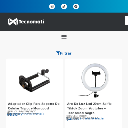
Filtrar
Adaptador Clip Para Soporte De
Aro De Luz Led 20cm Selfie
Celular Tripode Monopod
Tiktok Zoom Youtuber –
SKU: CLIP-MONOPOD
Tecnomati Negro
Otros medios de pago
Efectivo y transferencia
$
$
1.000
970
SKU: ANI-20CM
Otros medios de pago
Efectivo y transferencia
$
$
4.490
4.355