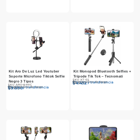
Kit Aro De Luz Led Youtuber
Kit Monopod Bluetooth Selfies +
Soporte Microfono Tiktok Selfie
Tripode Tik Tok – Tecnomati
SKU: XT-02
Negro 3 Tipos
Otros medios de pago
Efectivo y transferencia
$
$
4.590
4.452
SKU: ARO-6-MIC
Otros medios de pago
Efectivo y transferencia
$
$
9.990
9.690