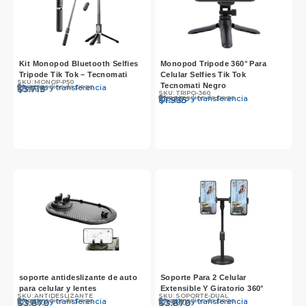
Kit Monopod Bluetooth Selfies
Monopod Tripode 360° Para
Tripode Tik Tok – Tecnomati
Celular Selfies Tik Tok
SKU: MONOP-P50
Tecnomati Negro
Otros medios de pago
Efectivo y transferencia
$
$
5.890
5.713
SKU: TRIPO-360
Otros medios de pago
Efectivo y transferencia
$
$
1.995
1.935
soporte antideslizante de auto
Soporte Para 2 Celular
para celular y lentes
Extensible Y Giratorio 360°
SKU: ANTIDESLIZANTE
SKU: SOPORTE-DUAL
Otros medios de pago
Otros medios de pago
Efectivo y transferencia
Efectivo y transferencia
$
$
3.990
3.870
$
$
3.990
3.870