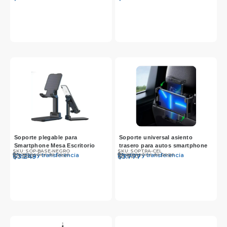
Soporte plegable para
Soporte universal asiento
Smartphone Mesa Escritorio
trasero para autos smartphone
SKU: SOP-BASE-NEGRO
SKU: SOPTRA-CEL
Otros medios de pago
Otros medios de pago
Efectivo y transferencia
Efectivo y transferencia
$
$
3.350
3.249
$
$
5.990
5.777