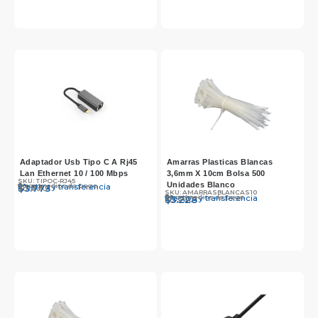
Adaptador Usb Tipo C A Rj45
Amarras Plasticas Blancas
Lan Ethernet 10 / 100 Mbps
3,6mm X 10cm Bolsa 500
SKU: TIPOC-RJ45
Unidades Blanco
Otros medios de pago
Efectivo y transferencia
$
$
3.890
3.773
SKU: AMARRASBLANCAS10
Otros medios de pago
Efectivo y transferencia
$
$
5.390
5.228