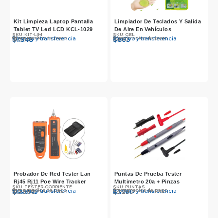
Kit Limpieza Laptop Pantalla
Limpiador De Teclados Y Salida
Tablet TV Led LCD KCL-1029
De Aire En Vehículos
SKU: KIT-LIM
SKU: GEL
Otros medios de pago
Otros medios de pago
Efectivo y transferencia
Efectivo y transferencia
$
$
1.390
1.348
$
$
890
863
Probador De Red Tester Lan
Puntas De Prueba Tester
Rj45 Rj11 Poe Wire Tracker
Multimetro 20a + Pinzas
SKU: TESTER-CORRIENTE
SKU: PUNTAS
Otros medios de pago
Otros medios de pago
Efectivo y transferencia
Efectivo y transferencia
$
$
13.990
13.570
$
$
3.290
3.191