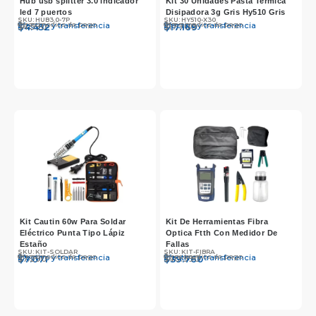
Hub usb splitter 3.0 indicador
Kit 30 Unidades Pasta Termica
led 7 puertos
Disipadora 3g Gris Hy510 Gris
SKU: HUB3.0-7P
SKU: HY510-X30
Otros medios de pago
Otros medios de pago
Efectivo y transferencia
Efectivo y transferencia
$
$
4.590
4.452
$
$
17.700
17.169
Kit Cautin 60w Para Soldar
Kit De Herramientas Fibra
Eléctrico Punta Tipo Lápiz
Optica Ftth Con Medidor De
Estaño
Fallas
SKU: KIT-SOLDAR
SKU: KIT-FIBRA
Otros medios de pago
Otros medios de pago
Efectivo y transferencia
Efectivo y transferencia
$
$
7.290
7.071
$
$
40.990
39.760