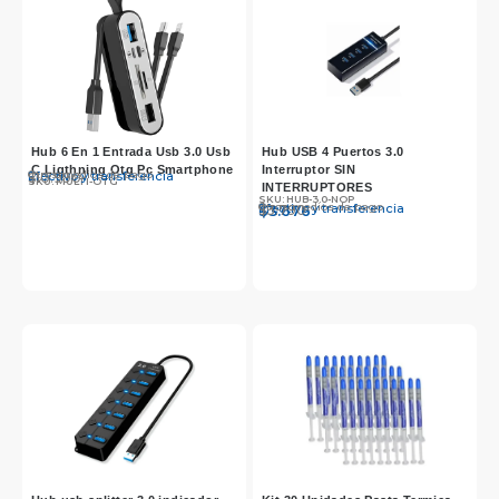
Hub 6 En 1 Entrada Usb 3.0 Usb
Hub USB 4 Puertos 3.0
C Ligthning Otg Pc Smartphone
Interruptor SIN
Otros medios de pago
Efectivo y transferencia
$
10.990
SKU: MULTI-OTG
INTERRUPTORES
SKU: HUB-3.0-NOP
Otros medios de pago
Efectivo y transferencia
$
$
3.790
3.676