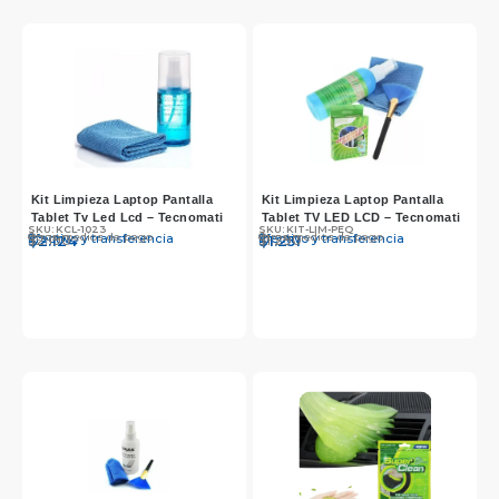
Kit Limpieza Laptop Pantalla
Kit Limpieza Laptop Pantalla
Tablet Tv Led Lcd – Tecnomati
Tablet TV LED LCD – Tecnomati
SKU: KCL-1023
SKU: KIT-LIM-PEQ
Otros medios de pago
Otros medios de pago
Efectivo y transferencia
Efectivo y transferencia
$
$
2.190
2.124
$
$
1.290
1.251