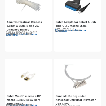
Amarras Plasticas Blancas
Cable Adaptador Sata 3 A Usb
3,6mm X 25cm Bolsa 250
Tipo C 3.0 macho 25cm
SKU: USBC-SATA
Unidades Blanco
Otros medios de pago
Efectivo y transferencia
$
$
2.890
2.803
SKU: AMARRASBLANCAS25
Otros medios de pago
Efectivo y transferencia
$
$
6.990
6.780
Cable MiniDP macho a DP
Candado De Seguridad
macho 1.8m Display port
Notebook Universal Proyector
Thunderbolt
Con Clave
Otros medios de pago
Efectivo y transferencia
$
3.990