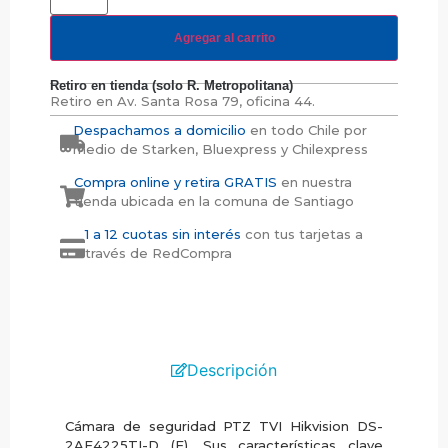
Agregar al carrito
Retiro en tienda (solo R. Metropolitana)
Retiro en
Av. Santa Rosa 79, oficina 44.
Despachamos a domicilio
en todo Chile por
medio de Starken, Bluexpress y Chilexpress
Compra online y retira GRATIS
en nuestra
tienda ubicada en la comuna de Santiago
1 a 12 cuotas sin interés
con tus tarjetas a
través de RedCompra
Descripción
Cámara de seguridad PTZ TVI Hikvision DS-
2AE4225TI-D (E).
Sus características clave