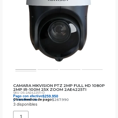
CAMARA HIKVISION PTZ 2MP FULL HD 1080P
2MP IR-100M 25X ZOOM 2AE4225TI
SKU: DS-2AE4225TI-D
Pago con efectivo
$
259.950
y transferencia
Otros medios de pago
$
267.990
3 disponibles