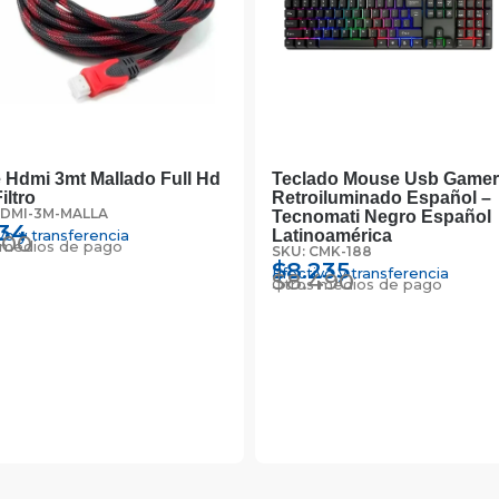
 Hdmi 3mt Mallado Full Hd
Teclado Mouse Usb Gamer
iltro
Retroiluminado Español –
HDMI-3M-MALLA
Tecnomati Negro Español
134
vo y transferencia
Latinoamérica
200
 medios de pago
SKU: CMK-188
$
8.235
Efectivo y transferencia
$
8.490
Otros medios de pago