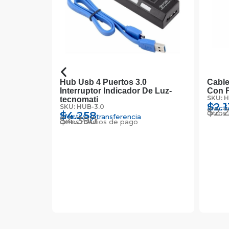
d
Hub Usb 4 Puertos 3.0
Cable
to
Interruptor Indicador De Luz-
Con F
SKU: 
tecnomati
$
2.
SKU: HUB-3.0
Efecti
$
2.
$
4.258
Otros
Efectivo y transferencia
$
4.390
Otros medios de pago