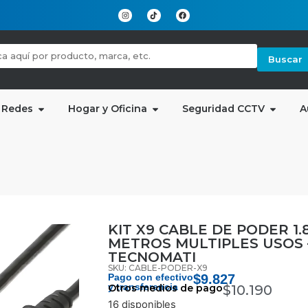
Buscar
 Redes
Hogar y Oficina
Seguridad CCTV
A
KIT X9 CABLE DE PODER 1.
METROS MULTIPLES USOS 
TECNOMATI
SKU: CABLE-PODER-X9
Pago con efectivo
$
9.827
y transferencia
Otros medios de pago
$
10.190
16 disponibles