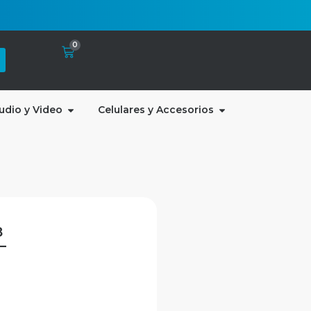
0
udio y Video
Celulares y Accesorios
8
–