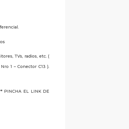
erencial.
ros
ores, TVs, radios, etc. (
Nro 1 – Conector C13 ).
* PINCHA EL LINK DE