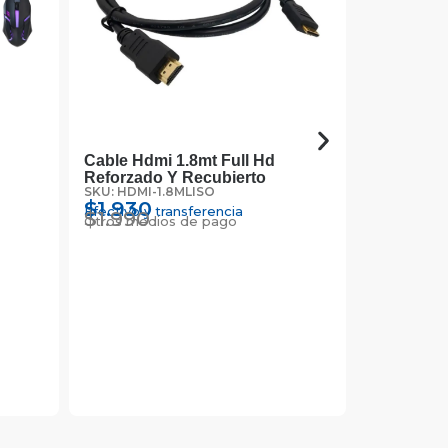
Cable Hdmi 1.8mt Full Hd
Adaptado
Reforzado Y Recubierto
A Usb Ma
SKU: HDMI-1.8MLISO
SKU: USB-A
$
1.930
$
4.450
Efectivo y transferencia
Efectivo y 
$
1.990
$
4.590
Otros medios de pago
Otros medi