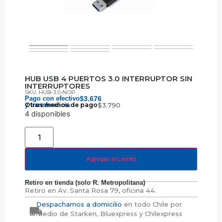
HUB USB 4 PUERTOS 3.0 INTERRUPTOR SIN
INTERRUPTORES
SKU: HUB-3.0-NOP
Pago con efectivo
$
3.676
y transferencia
Otros medios de pago
$
3.790
4 disponibles
Agregar al carrito
Retiro en tienda (solo R. Metropolitana)
Retiro en
Av. Santa Rosa 79, oficina 44.
Despachamos a domicilio
en todo Chile por
medio de Starken, Bluexpress y Chilexpress