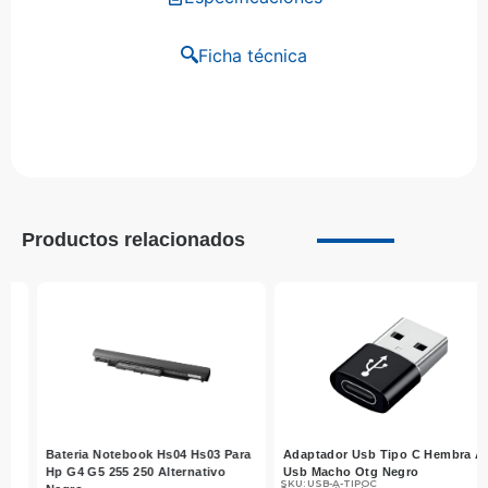
Ficha técnica
Productos relacionados
Adaptador Usb Tipo C Hembra A
Cable Hdmi 1.8mt Full Hd
Usb Macho Otg Negro
Reforzado Y Recubierto
SKU: USB-A-TIPOC
SKU: HDMI-1.8MLISO