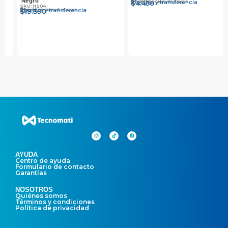
Otros medios de pago
Otros medios de pago
Efectivo y transferencia
Efectivo y transferencia
$
$
4.590
4.450
$
$
1.990
1.930
AYUDA
Centro de ayuda
Formulario de contacto
Garantías
NOSOTROS
Quiénes somos
Términos y condiciones
Política de privacidad