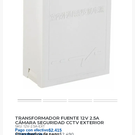
TRANSFORMADOR FUENTE 12V 2.5A
CÁMARA SEGURIDAD CCTV EXTERIOR
SKU: 12V-2.5A-EXT
Pago con efectivo
$
2.415
y transferencia
Otros medios de pago
$
2.490