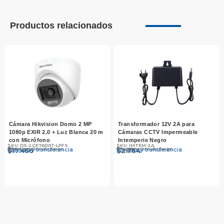
Productos relacionados
Cámara Hikvision Domo 2 MP
Transformador 12V 2A para
1080p EXIR 2.0 + Luz Blanca 20 m
Cámaras CCTV Impermeable
con Micrófono
Intemperie Negro
SKU: DS-2CE76D0T-LPFS
SKU: IMTEM-2A
Otros medios de pago
Otros medios de pago
Efectivo y transferencia
Efectivo y transferencia
$
$
17.990
17.466
$
$
2.850
2.764