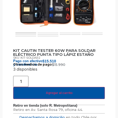
KIT CAUTIN TESTER 60W PARA SOLDAR
ELÉCTRICO PUNTA TIPO LÁPIZ ESTAÑO
SKU: KIT-SOLDAR2
Pago con efectivo
$
15.510
y transferencia
Otros medios de pago
$
15.990
3 disponibles
Agregar al carrito
Retiro en tienda (solo R. Metropolitana)
Retiro en
Av. Santa Rosa 79, oficina 44.
Despachamos a domicilio
en todo Chile por