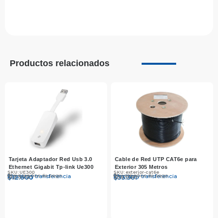
Productos relacionados
Tarjeta Adaptador Red Usb 3.0
Cable de Red UTP CAT6e para
In
Ethernet Gigabit Tp-link Ue300
Exterior 305 Metros
Ca
KU: UE300
SKU: exterior-cat6e
SKU
tros medios de pago
Otros medios de pago
Otr
fectivo y transferencia
Efectivo y transferencia
Efe
$
$
12.990
12.600
$
$
54.950
53.301
$
$
5
5