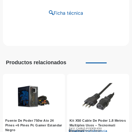
Ficha técnica
Productos relacionados
Fuente De Poder 750w Atx 24
Kit X50 Cable De Poder 1.8 Metros
Pines +6 Pines Pc Gamer Estandar
Multiples Usos – Tecnomati
SKU: CABLE-PODER-X50
Negro
Otros medios de pago
Efectivo y transferencia
$
$
49.990
48.210