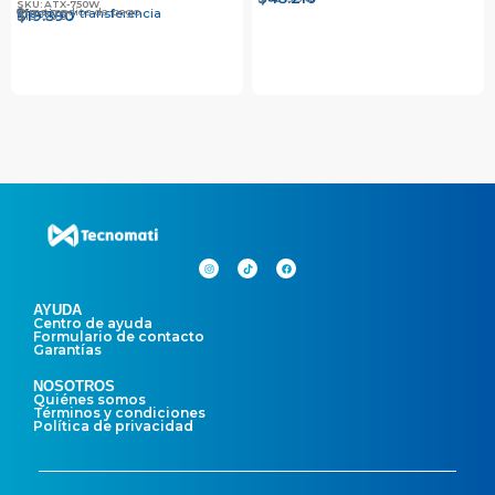
SKU: ATX-750W
Otros medios de pago
Efectivo y transferencia
$
$
19.990
19.390
AYUDA
Centro de ayuda
Formulario de contacto
Garantías
NOSOTROS
Quiénes somos
Términos y condiciones
Política de privacidad