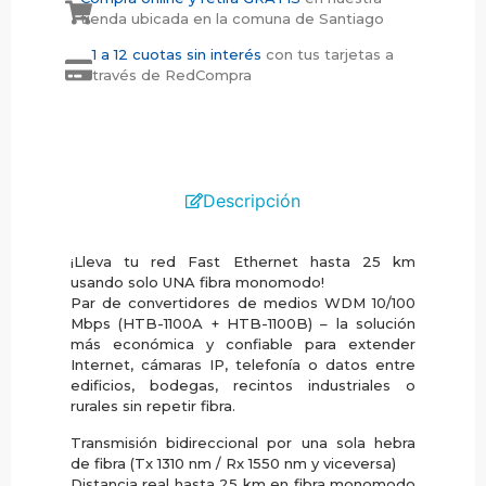
tienda ubicada en la comuna de Santiago
1 a 12 cuotas sin interés
con tus tarjetas a
través de RedCompra
Descripción
¡Lleva tu red Fast Ethernet hasta 25 km
usando solo UNA fibra monomodo!
Par de convertidores de medios WDM 10/100
Mbps (HTB-1100A + HTB-1100B) – la solución
más económica y confiable para extender
Internet, cámaras IP, telefonía o datos entre
edificios, bodegas, recintos industriales o
rurales sin repetir fibra.
Transmisión bidireccional por una sola hebra
de fibra (Tx 1310 nm / Rx 1550 nm y viceversa)
Distancia real hasta 25 km en fibra monomodo