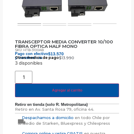
TRANSCEPTOR MEDIA CONVERTER 10/100
FIBRA OPTICA HALF MONO
SKU: HTB-3100AB
Pago con efectivo
$
13.570
y transferencia
Otros medios de pago
$
13.990
3 disponibles
Agregar al carrito
Retiro en tienda (solo R. Metropolitana)
Retiro en
Av. Santa Rosa 79, oficina 44.
Despachamos a domicilio
en todo Chile por
medio de Starken, Bluexpress y Chilexpress
Compra online y retira GRATIS
en nuestra