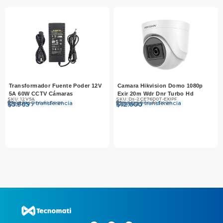
Transformador Fuente Poder 12V
Camara Hikvision Domo 1080p
5A 60W CCTV Cámaras
Exir 20m Wdr Dnr Turbo Hd
SKU: 12V5A
SKU: Ds-2CE76D0T-EXIPF
Otros medios de pago
Otros medios de pago
Efectivo y transferencia
Efectivo y transferencia
$
$
6.150
5.965
$
$
12.990
12.600