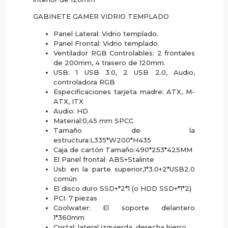
GABINETE GAMER VIDRIO TEMPLADO
Panel Lateral: Vidrio templado.
Panel Frontal: Vidrio templado.
Ventilador RGB Controlables: 2 frontales
de 200mm, 4 trasero de 120mm.
USB: 1 USB 3.0, 2 USB 2.0, Audio,
controladora RGB
Especificaciones tarjeta madre: ATX, M-
ATX, ITX
Audio: HD
Material:0,45 mm SPCC
Tamaño de la
estructura:L335*W200*H435
Caja de cartón Tamaño:490*253*425MM
El Panel frontal: ABS+Stalinte
Usb en la parte superior,1*3.0+2*USB2.0
común
El disco duro SSD+*2*1 (o HDD SSD+*1*2)
PCI: 7 piezas
Coolwater: El soporte delantero
1*360mm
Cristal: lateral izquierda, derecha hierro