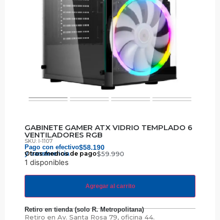
GABINETE GAMER ATX VIDRIO TEMPLADO 6
VENTILADORES RGB
SKU: I-1107
Pago con efectivo
$
58.190
y transferencia
Otros medios de pago
$
59.990
1 disponibles
Agregar al carrito
Retiro en tienda (solo R. Metropolitana)
Retiro en
Av. Santa Rosa 79, oficina 44.