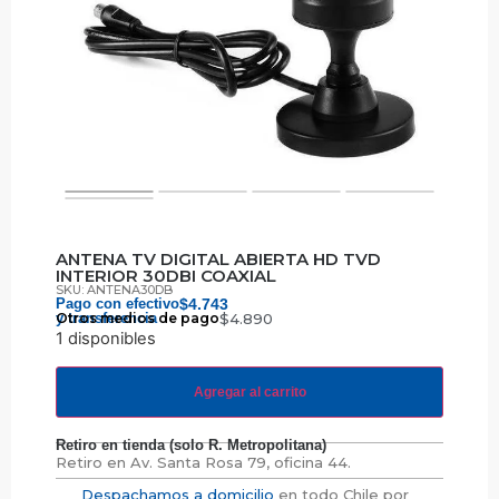
ANTENA TV DIGITAL ABIERTA HD TVD
INTERIOR 30DBI COAXIAL
SKU: ANTENA30DB
Pago con efectivo
$
4.743
y transferencia
Otros medios de pago
$
4.890
1 disponibles
Agregar al carrito
Retiro en tienda (solo R. Metropolitana)
Retiro en
Av. Santa Rosa 79, oficina 44.
Despachamos a domicilio
en todo Chile por