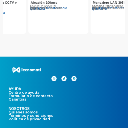
Mensajero LAN 305 Metros
Tvi/cvi/ahd Video + Power Negr
SKU: EXT-MENSAJERO
SKU: POWER-BALUN
Otros medios de pago
Otros medios de pago
Efectivo y transferencia
Efectivo y transferencia
$
$
89.290
86.611
$
$
3.990
3.870
AYUDA
Centro de ayuda
Formulario de contacto
Garantías
NOSOTROS
Quiénes somos
Términos y condiciones
Política de privacidad