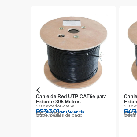
 gris
Cable de Red UTP CAT6e para
Cable
Exterior 305 Metros
Exter
SKU: exterior-cat6e
SKU: e
$
53.301
$
47
Efectivo y transferencia
Efecti
$
54.950
$
48
Otros medios de pago
Otros