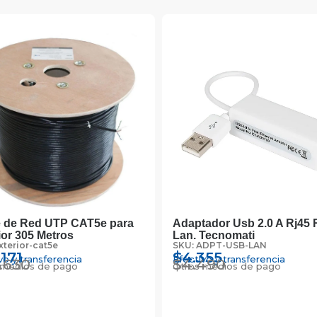
 de Red UTP CAT5e para
Adaptador Usb 2.0 A Rj45
ior 305 Metros
Lan. Tecnomati
xterior-cat5e
SKU: ADPT-USB-LAN
.171
$
4.355
vo y transferencia
Efectivo y transferencia
.630
$
4.490
 medios de pago
Otros medios de pago