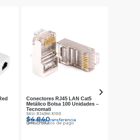
 Red
Conectores RJ45 LAN Cat5
Cable De
Metálico Bolsa 100 Unidades –
Metros Al
SKU: UTP-3
Tecnomati
$
41.70
SKU: RJ45M-X100
Efectivo y 
$
42.99
$
4.840
Otros medi
Efectivo y transferencia
$
4.990
Otros medios de pago