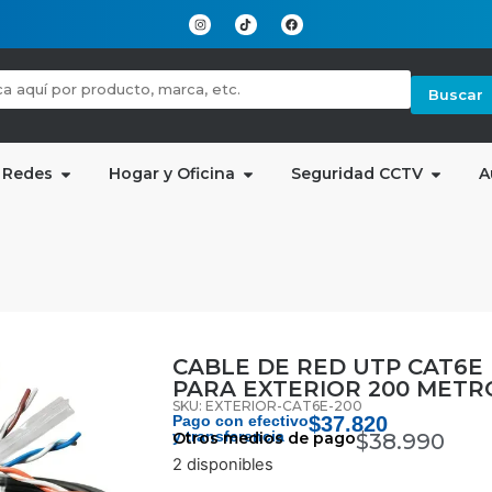
Buscar
 Redes
Hogar y Oficina
Seguridad CCTV
A
CABLE DE RED UTP CAT6E
PARA EXTERIOR 200 METR
SKU: EXTERIOR-CAT6E-200
Pago con efectivo
$
37.820
y transferencia
Otros medios de pago
$
38.990
2 disponibles