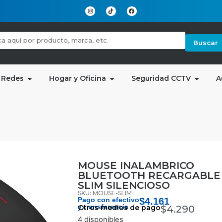
Buscar
 Redes
Hogar y Oficina
Seguridad CCTV
A
MOUSE INALAMBRICO
BLUETOOTH RECARGABLE
SLIM SILENCIOSO
SKU: MOUSE-SLIM
Pago con efectivo
$
4.161
y transferencia
Otros medios de pago
$
4.290
4 disponibles