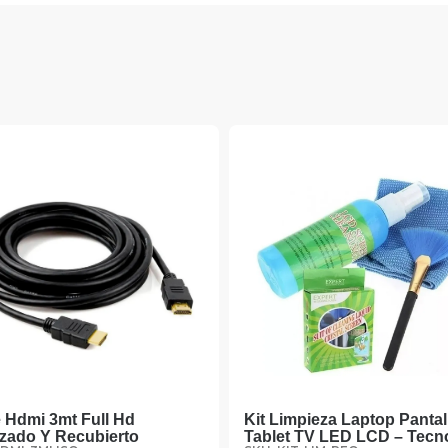
Cable Vga Macho – Macho
Cofre Case Para 
1.8mts Con Filtro – Tecnomati
Sata 2.5 Usb 3.0 