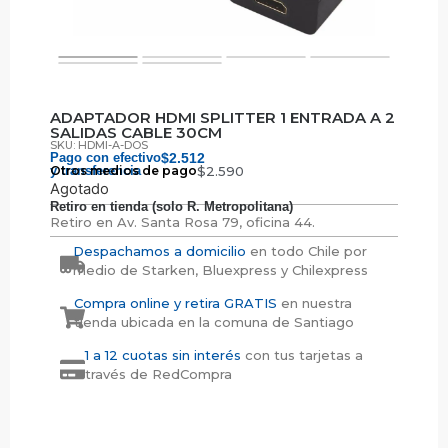
ADAPTADOR HDMI SPLITTER 1 ENTRADA A 2
SALIDAS CABLE 30CM
SKU: HDMI-A-DOS
Pago con efectivo
$
2.512
y transferencia
Otros medios de pago
$
2.590
Agotado
Retiro en tienda (solo R. Metropolitana)
Retiro en
Av. Santa Rosa 79, oficina 44.
Despachamos a domicilio
en todo Chile por
medio de Starken, Bluexpress y Chilexpress
Compra online y retira GRATIS
en nuestra
tienda ubicada en la comuna de Santiago
1 a 12 cuotas sin interés
con tus tarjetas a
través de RedCompra