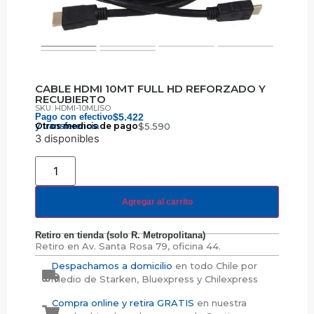
CABLE HDMI 10MT FULL HD REFORZADO Y
RECUBIERTO
SKU: HDMI-10MLISO
Pago con efectivo
$
5.422
y transferencia
Otros medios de pago
$
5.590
3 disponibles
Agregar al carrito
Retiro en tienda (solo R. Metropolitana)
Retiro en
Av. Santa Rosa 79, oficina 44.
Despachamos a domicilio
en todo Chile por
medio de Starken, Bluexpress y Chilexpress
Compra online y retira GRATIS
en nuestra