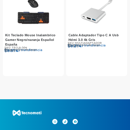
Kit Teclado Mouse Inalambrico
Cable Adaptador Tipo C A Usb
Gamer Negro/naranja Español
Hdmi 3.0 4k Gris
SKU: MULTIADAPTADOR
España
Otros medios de pago
Efectivo y transferencia
$
$
8.530
8.274
SKU: TECLA-304
Otros medios de pago
Efectivo y transferencia
$
$
9.149
8.874