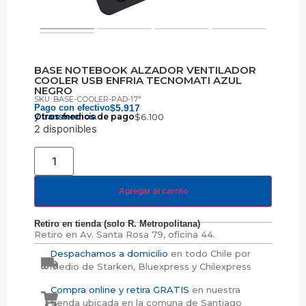
BASE NOTEBOOK ALZADOR VENTILADOR
COOLER USB ENFRIA TECNOMATI AZUL
NEGRO
SKU: BASE-COOLER-PAD-17"
Pago con efectivo
$
5.917
y transferencia
Otros medios de pago
$
6.100
2 disponibles
Agregar al carrito
Retiro en tienda (solo R. Metropolitana)
Retiro en
Av. Santa Rosa 79, oficina 44.
Despachamos a domicilio
en todo Chile por
medio de Starken, Bluexpress y Chilexpress
Compra online y retira GRATIS
en nuestra
tienda ubicada en la comuna de Santiago