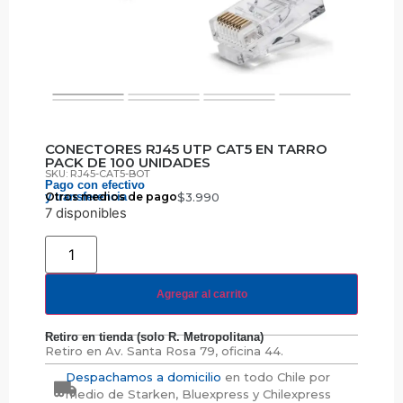
CONECTORES RJ45 UTP CAT5 EN TARRO
PACK DE 100 UNIDADES
SKU: RJ45-CAT5-BOT
Pago con efectivo
y transferencia
Otros medios de pago
$
3.990
7 disponibles
Agregar al carrito
Retiro en tienda (solo R. Metropolitana)
Retiro en
Av. Santa Rosa 79, oficina 44.
Despachamos a domicilio
en todo Chile por
medio de Starken, Bluexpress y Chilexpress