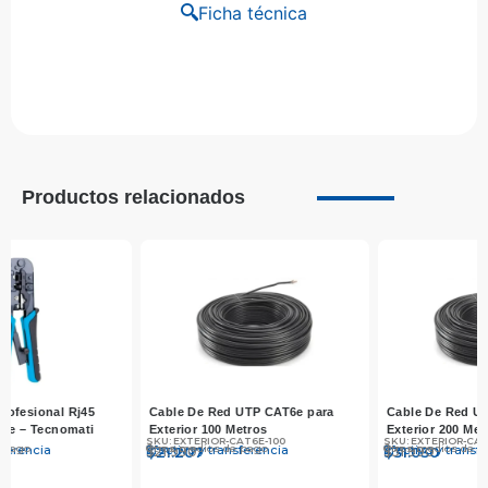
Ficha técnica
Productos relacionados
Cable De Red UTP CAT6e para
Cable De Red UTP CAT5e para
Exterior 100 Metros
Exterior 200 Metros
SKU: EXTERIOR-CAT6E-100
SKU: EXTERIOR-CAT5E-200
Otros medios de pago
Otros medios de pago
Efectivo y transferencia
Efectivo y transferencia
$
$
21.990
21.207
$
$
31.990
31.030