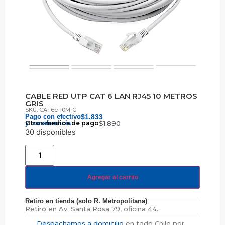
CABLE RED UTP CAT 6 LAN RJ45 10 METROS
GRIS
SKU: CAT6e-10M-G
Pago con efectivo
$
1.833
y transferencia
Otros medios de pago
$
1.890
30 disponibles
Agregar al carrito
Retiro en tienda (solo R. Metropolitana)
Retiro en
Av. Santa Rosa 79, oficina 44.
Despachamos a domicilio
en todo Chile por