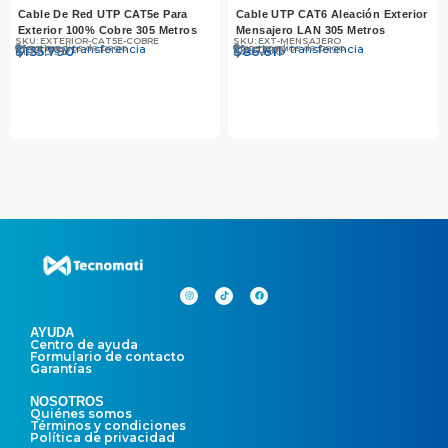
Cable De Red UTP CAT5e Para
Cable UTP CAT6 Aleación Exterior
Exterior 100% Cobre 305 Metros
Mensajero LAN 305 Metros
SKU: EXTERIOR-CAT5E-COBRE
SKU: EXT-MENSAJERO
Otros medios de pago
Otros medios de pago
Efectivo y transferencia
Efectivo y transferencia
$
$
139.990
135.790
$
$
89.290
86.611
AYUDA
Centro de ayuda
Formulario de contacto
Garantías
NOSOTROS
Quiénes somos
Términos y condiciones
Política de privacidad